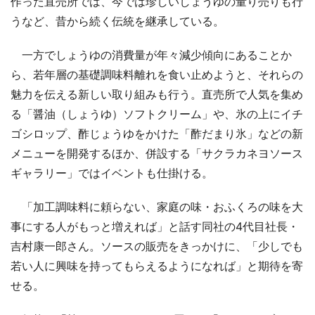
作った直売所では、今では珍しいしょうゆの量り売りも行
うなど、昔から続く伝統を継承している。
一方でしょうゆの消費量が年々減少傾向にあることか
ら、若年層の基礎調味料離れを食い止めようと、それらの
魅力を伝える新しい取り組みも行う。直売所で人気を集め
る「醤油（しょうゆ）ソフトクリーム」や、氷の上にイチ
ゴシロップ、酢じょうゆをかけた「酢だまり氷」などの新
メニューを開発するほか、併設する「サクラカネヨソース
ギャラリー」ではイベントも仕掛ける。
「加工調味料に頼らない、家庭の味・おふくろの味を大
事にする人がもっと増えれば」と話す同社の4代目社長・
吉村康一郎さん。ソースの販売をきっかけに、「少しでも
若い人に興味を持ってもらえるようになれば」と期待を寄
せる。