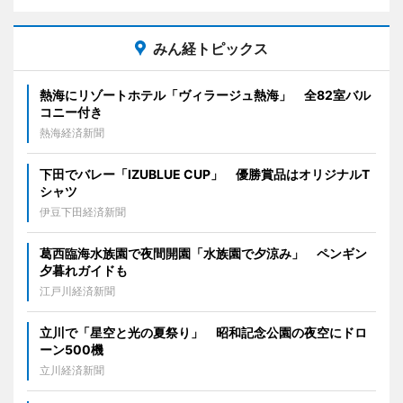
みん経トピックス
熱海にリゾートホテル「ヴィラージュ熱海」 全82室バル
コニー付き
熱海経済新聞
下田でバレー「IZUBLUE CUP」 優勝賞品はオリジナルT
シャツ
伊豆下田経済新聞
葛西臨海水族園で夜間開園「水族園で夕涼み」 ペンギン
夕暮れガイドも
江戸川経済新聞
立川で「星空と光の夏祭り」 昭和記念公園の夜空にドロ
ーン500機
立川経済新聞