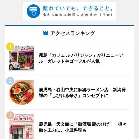
アクセスランキング
霧島「カフェ ル パリジャン」がリニューア
ル ガレットやゴーフルが人気
鹿児島・谷山中央に麻婆ラーメン店 新潟発
祥の「しびれる辛さ」コンセプトに
鹿児島・天文館に「麺酒場 龍のひげ」 担々
麺を主力に、小皿料理も