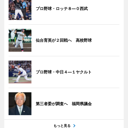
プロ野球・ロッテ８―０西武
仙台育英が２回戦へ 高校野球
プロ野球・中日４―１ヤクルト
第三者委が調査へ 福岡県議会
もっと見る