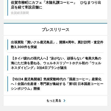
佐賀市柳町にカフェ「木陰礼讃コーヒー」 ひなまつり出
店を経て常設店舗に
佐賀経済新聞
プレスリリース
出張買取「買いクル鹿児島店」、開業4周年。累計訪問・査定件
数3,300件を突破
【タイパ疲れの現代人へ】“泳がない、頑張らない” 奄美大島の
海にただ身を委ねる、ウェルネスリゾートホテル初の「ウェル
ネスダイビング」3泊4日プランが誕生
【10/24 鹿児島開催】気候変動時代の「国産コーヒー」産業化
へ！全国の生産者・専門家が集結する「第1回 日本国産コーヒー
シンポジウム」開催
もっと見る