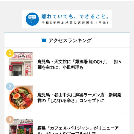
アクセスランキング
鹿児島・天文館に「麺酒場 龍のひげ」 担々
麺を主力に、小皿料理も
鹿児島・谷山中央に麻婆ラーメン店 新潟発
祥の「しびれる辛さ」コンセプトに
霧島「カフェ ル パリジャン」がリニューア
ル ガレットやゴーフルが人気