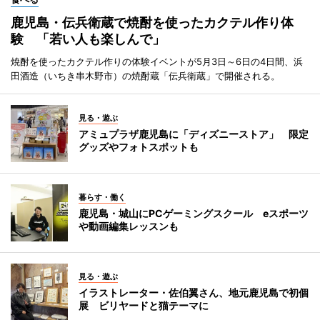
鹿児島・伝兵衛蔵で焼酎を使ったカクテル作り体
験 「若い人も楽しんで」
焼酎を使ったカクテル作りの体験イベントが5月3日～6日の4日間、浜
田酒造（いちき串木野市）の焼酎蔵「伝兵衛蔵」で開催される。
見る・遊ぶ
アミュプラザ鹿児島に「ディズニーストア」 限定
グッズやフォトスポットも
暮らす・働く
鹿児島・城山にPCゲーミングスクール eスポーツ
や動画編集レッスンも
見る・遊ぶ
イラストレーター・佐伯翼さん、地元鹿児島で初個
展 ビリヤードと猫テーマに