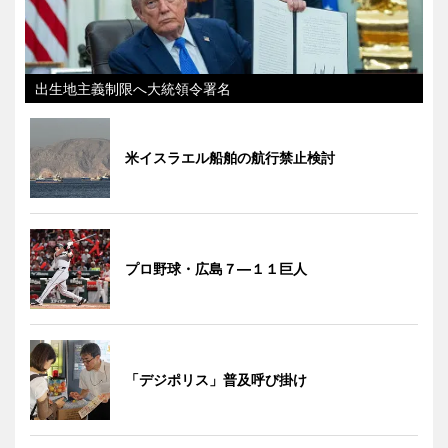
出生地主義制限へ大統領令署名
米イスラエル船舶の航行禁止検討
プロ野球・広島７―１１巨人
「デジポリス」普及呼び掛け