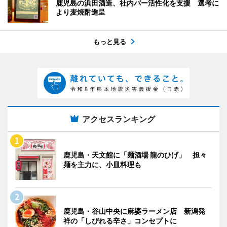
鹿児島の浜田酒造、社内バー活性化を支援 選考に
より麦焼酎進呈
もっと見る
アクセスランキング
鹿児島・天文館に「麺酒場 龍のひげ」 担々
麺を主力に、小皿料理も
鹿児島・谷山中央に麻婆ラーメン店 新潟発
祥の「しびれる辛さ」コンセプトに