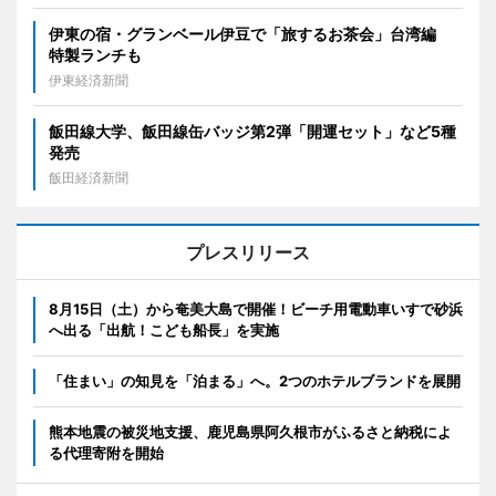
伊東の宿・グランベール伊豆で「旅するお茶会」台湾編
特製ランチも
伊東経済新聞
飯田線大学、飯田線缶バッジ第2弾「開運セット」など5種
発売
飯田経済新聞
プレスリリース
8月15日（土）から奄美大島で開催！ビーチ用電動車いすで砂浜
へ出る「出航！こども船長」を実施
「住まい」の知見を「泊まる」へ。2つのホテルブランドを展開
熊本地震の被災地支援、鹿児島県阿久根市がふるさと納税によ
る代理寄附を開始