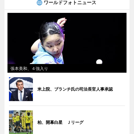
ワールドフォトニュース
張本美和、４強入り
米上院、ブランチ氏の司法長官人事承認
柏、開幕白星 Ｊリーグ