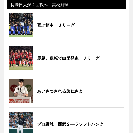
長崎日大が２回戦へ 高校野球
喜ぶ植中 Ｊリーグ
鹿島、逆転で白星発進 Ｊリーグ
あいさつされる悠仁さま
プロ野球・西武２―５ソフトバンク