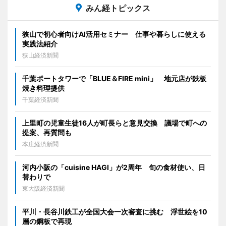
みん経トピックス
狭山で初心者向けAI活用セミナー 仕事や暮らしに使える
実践法紹介
狭山経済新聞
千葉ポートタワーで「BLUE＆FIRE mini」 地元店が鉄板
焼き料理提供
千葉経済新聞
上里町の児童生徒16人が町長らと意見交換 議場で町への
提案、再質問も
本庄経済新聞
河内小阪の「cuisine HAGI」が2周年 旬の食材使い、日
替わりで
東大阪経済新聞
平川・長谷川鉄工が全国大会一次審査に挑む 浮世絵を10
層の鋼板で再現