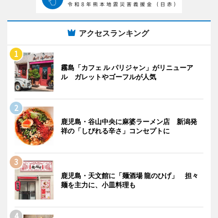
アクセスランキング
霧島「カフェ ル パリジャン」がリニューア
ル ガレットやゴーフルが人気
鹿児島・谷山中央に麻婆ラーメン店 新潟発
祥の「しびれる辛さ」コンセプトに
鹿児島・天文館に「麺酒場 龍のひげ」 担々
麺を主力に、小皿料理も