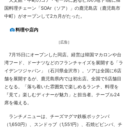
国料理チェーン「SOAr（ソア）」の鹿児島店（鹿児島市
中町）がオープンして2カ月がたった。
料理や店内
［広告］
7月15日にオープンした同店。経営は韓国マカロンや台
湾フード、ドーナツなどのフランチャイズを展開する「ラ
イデンツジャパン」（石川県金沢市）。ソアは全国に6店
舗を展開するが、鹿児島県内では初出店。全国で5店舗目
となる。「落ち着いた雰囲気で楽しめるランチ、料理を
『見て』楽しむディナーが魅力」と担当者。テーブル24
席を備える。
ランチメニューは、チーズマグマ鉄板ポックンパ
（1,650円）、スンドゥブ（1,551円）、石焼ビビンバ、チ