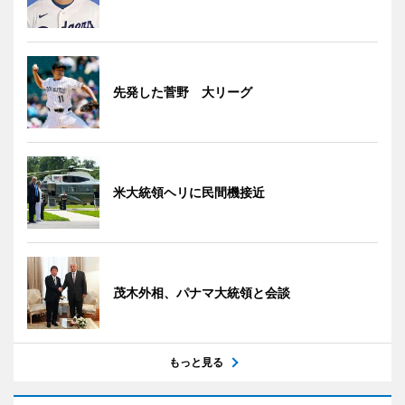
先発した菅野 大リーグ
米大統領ヘリに民間機接近
茂木外相、パナマ大統領と会談
もっと見る