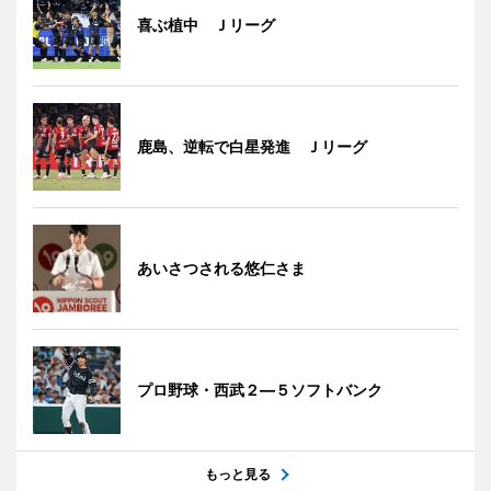
喜ぶ植中 Ｊリーグ
鹿島、逆転で白星発進 Ｊリーグ
あいさつされる悠仁さま
プロ野球・西武２―５ソフトバンク
もっと見る