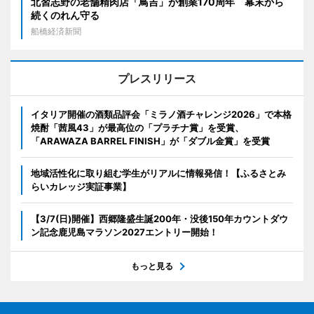
北習志野の老舗精肉店「鳥吉」が創業170周年 幕末から
続くのれん守る
船橋経済新聞
プレスリリース
イタリア開催の酒類品評会「ミラノ酒チャレンジ2026」で本格
焼酎「茜風43」が最高位の「プラチナ賞」を受賞、
「ARAWAZA BARREL FINISH」が「ダブル金賞」を受賞
地域活性化に取り組む学生がリアルに情報発信！【ふるさとみ
らいカレッジ実証事業】
【3/7(日)開催】西郷隆盛生誕200年・没後150年カウントダウ
ン記念鹿児島マラソン2027エントリー開始！
もっと見る