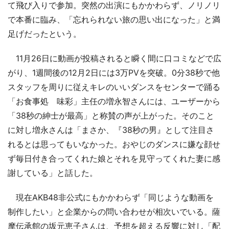
て飛び入りで参加。突然の出演にもかかわらず、ノリノリ
で本番に臨み、「忘れられない旅の思い出になった」と満
足げだったという。
11月26日に動画が投稿されると瞬く間に口コミなどで広
がり、1週間後の12月2日には3万PVを突破。0分38秒で他
スタッフを周りに従えキレのいいダンスをセンターで踊る
「お食事処 味彩」主任の増永智さんには、ユーザーから
「38秒の紳士が最高」と称賛の声が上がった。そのこと
に対し増永さんは「まさか、『38秒の男』として注目さ
れるとは思ってもいなかった。おやじのダンスに嫌な顔せ
ず毎日付き合ってくれた娘とそれを見守ってくれた妻に感
謝している」と話した。
現在AKB48非公式にもかかわらず「同じような動画を
制作したい」と企業からの問い合わせが相次いでいる。薩
摩伝承館の坂元恵子さんは、予想を超える反響に対し「配