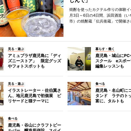
しんで」
焼酎を使ったカクテル作りの体験イ
月3日～6日の4日間、浜田酒造（い
市）の焼酎蔵「伝兵衛蔵」で開催さ
見る・遊ぶ
暮らす・働く
アミュプラザ鹿児島に「ディ
鹿児島・城山にPC
ズニーストア」 限定グッズ
スクール eスポ
やフォトスポットも
編集レッスンも
見る・遊ぶ
食べる
イラストレーター・佐伯翼さ
鹿児島・名山町に
ん、地元鹿児島で初個展 ビ
タンド ラテのト
リヤードと猫テーマに
富に、タルトも
食べる
鹿児島・谷山にクラフトビー
ルバー 醸造所併設、スペイ