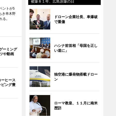
被爆８１年、広島原爆の日
ベントが5
ちき串木野
ドローン企業社長、車爆破
れる。
で重傷
ハシナ前首相「母国を正し
ゲーミング
い道に」
ーツや動画
独空港に爆発物搭載ドロー
ン
コーヒース
ッピング豊
ローマ教皇、１１月に南米
歴訪