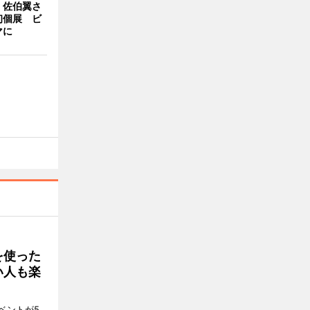
・佐伯翼さ
初個展 ビ
マに
を使った
い人も楽
ベントが5