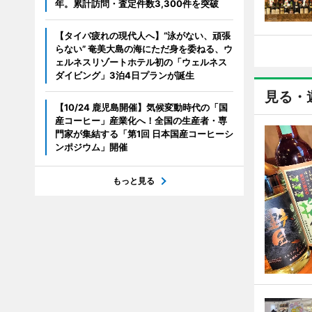
年。累計訪問・査定件数3,300件を突破
【タイパ疲れの現代人へ】“泳がない、頑張
らない” 奄美大島の海にただ身を委ねる、ウ
ェルネスリゾートホテル初の「ウェルネス
ダイビング」3泊4日プランが誕生
見る・
【10/24 鹿児島開催】気候変動時代の「国
産コーヒー」産業化へ！全国の生産者・専
門家が集結する「第1回 日本国産コーヒーシ
ンポジウム」開催
もっと見る