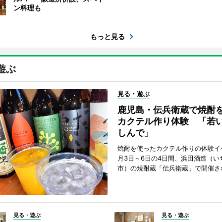
ン料理も
もっと見る
遊ぶ
見る・遊ぶ
鹿児島・伝兵衛蔵で焼酎
カクテル作り体験 「若
しんで」
焼酎を使ったカクテル作りの体験イ
月3日～6日の4日間、浜田酒造（い
市）の焼酎蔵「伝兵衛蔵」で開催さ
見る・遊ぶ
見る・遊ぶ