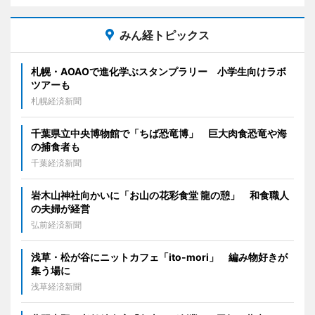
みん経トピックス
札幌・AOAOで進化学ぶスタンプラリー 小学生向けラボ
ツアーも
札幌経済新聞
千葉県立中央博物館で「ちば恐竜博」 巨大肉食恐竜や海
の捕食者も
千葉経済新聞
岩木山神社向かいに「お山の花彩食堂 龍の憩」 和食職人
の夫婦が経営
弘前経済新聞
浅草・松が谷にニットカフェ「ito-mori」 編み物好きが
集う場に
浅草経済新聞