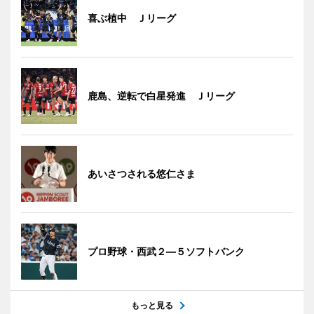
喜ぶ植中 Ｊリーグ
鹿島、逆転で白星発進 Ｊリーグ
あいさつされる悠仁さま
プロ野球・西武２―５ソフトバンク
もっと見る