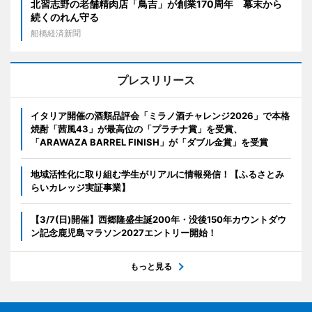
北習志野の老舗精肉店「鳥吉」が創業170周年 幕末から
続くのれん守る
船橋経済新聞
プレスリリース
イタリア開催の酒類品評会「ミラノ酒チャレンジ2026」で本格
焼酎「茜風43」が最高位の「プラチナ賞」を受賞、
「ARAWAZA BARREL FINISH」が「ダブル金賞」を受賞
地域活性化に取り組む学生がリアルに情報発信！【ふるさとみ
らいカレッジ実証事業】
【3/7(日)開催】西郷隆盛生誕200年・没後150年カウントダウ
ン記念鹿児島マラソン2027エントリー開始！
もっと見る