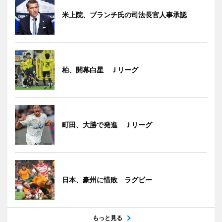
米上院、ブランチ氏の司法長官人事承認
柏、開幕白星 Ｊリーグ
町田、大勝で発進 Ｊリーグ
日本、豪州に惜敗 ラグビー
もっと見る