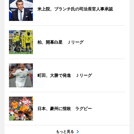
米上院、ブランチ氏の司法長官人事承認
柏、開幕白星 Ｊリーグ
町田、大勝で発進 Ｊリーグ
日本、豪州に惜敗 ラグビー
もっと見る