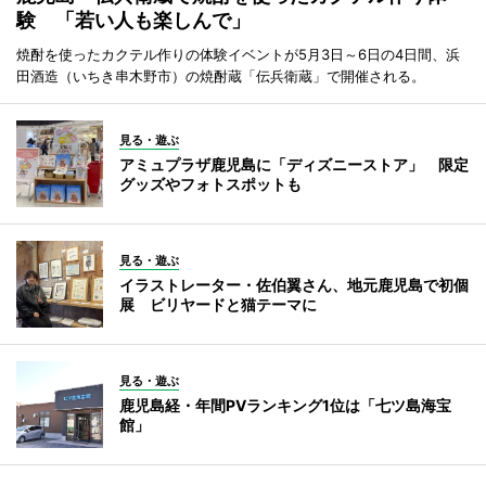
験 「若い人も楽しんで」
焼酎を使ったカクテル作りの体験イベントが5月3日～6日の4日間、浜
田酒造（いちき串木野市）の焼酎蔵「伝兵衛蔵」で開催される。
見る・遊ぶ
アミュプラザ鹿児島に「ディズニーストア」 限定
グッズやフォトスポットも
見る・遊ぶ
イラストレーター・佐伯翼さん、地元鹿児島で初個
展 ビリヤードと猫テーマに
見る・遊ぶ
鹿児島経・年間PVランキング1位は「七ツ島海宝
館」