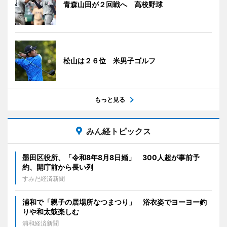
青森山田が２回戦へ 高校野球
松山は２６位 米男子ゴルフ
もっと見る
みん経トピックス
墨田区役所、「令和8年8月8日婚」 300人超が事前予
約、開庁前から長い列
すみだ経済新聞
浦和で「親子の居場所なつまつり」 浴衣姿でヨーヨー釣
りや和太鼓楽しむ
浦和経済新聞