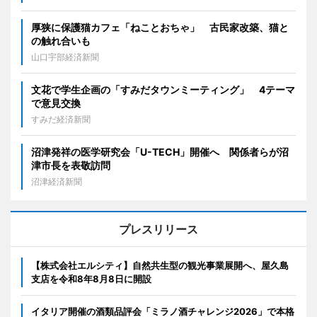
厚狭に保護猫カフェ「ねことおちゃ」 古民家改築、猫と
の触れ合いも
山口宇部経済新聞
文花で学生企画の「すみだタウンミーティング」 4テーマ
で意見交換
すみだ経済新聞
沼津発祥の医学研究会「U-TECH」開催へ 関係者らが沼
津市長を表敬訪問
沼津経済新聞
プレスリリース
【株式会社エルシティ】自然共生型の観光事業展開へ、屋久島
支店を令和8年8月8日に開設
イタリア開催の酒類品評会「ミラノ酒チャレンジ2026」で本格