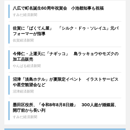
八広で町名誕生60周年祝賀会 小池都知事も祝福
すみだ経済新聞
佐賀に「ばくてん屋」 「シルク・ドゥ・ソレイユ」元パ
フォーマーが指導
佐賀経済新聞
今帰仁・上運天に「ナギッコ」 島ラッキョウやモズクの
加工品販売
やんばる経済新聞
沼津「淡島ホテル」が夏限定イベント イラストサービス
や星空観望会など
沼津経済新聞
墨田区役所、「令和8年8月8日婚」 300人超が婚姻届、
開庁前から長い列
すみだ経済新聞