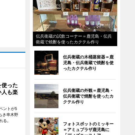
伝兵衛蔵の試飲コーナー＝鹿児島・伝兵
衛蔵で焼酎を使ったカクテル作り
伝兵衛蔵の木桶蒸留器＝鹿
児島・伝兵衛蔵で焼酎を使
ったカクテル作り
を使った
伝兵衛蔵の外観＝鹿児島・
い人も楽
伝兵衛蔵で焼酎を使ったカ
クテル作り
ベントが5
ちき串木野
れる。
フォトスポットのミッキー
＝アミュプラザ鹿児島に