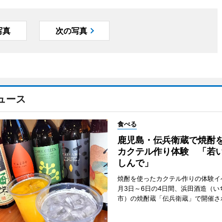
写真
次の写真
ュース
食べる
鹿児島・伝兵衛蔵で焼酎
カクテル作り体験 「若
しんで」
焼酎を使ったカクテル作りの体験イ
月3日～6日の4日間、浜田酒造（い
市）の焼酎蔵「伝兵衛蔵」で開催さ