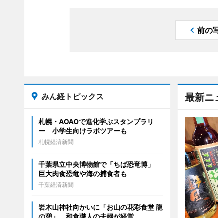
前の
みん経トピックス
最新ニ
札幌・AOAOで進化学ぶスタンプラリ
ー 小学生向けラボツアーも
札幌経済新聞
千葉県立中央博物館で「ちば恐竜博」
巨大肉食恐竜や海の捕食者も
千葉経済新聞
岩木山神社向かいに「お山の花彩食堂 龍
の憩」 和食職人の夫婦が経営