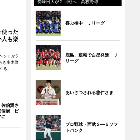
長崎日大が２回戦へ 高校野球
喜ぶ植中 Ｊリーグ
を使った
い人も楽
鹿島、逆転で白星発進 Ｊ
ベントが5
リーグ
ちき串木野
れる。
あいさつされる悠仁さま
・佐伯翼さ
初個展 ビ
マに
プロ野球・西武２―５ソフ
トバンク