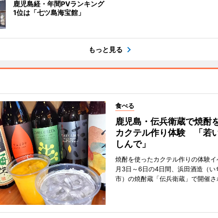
鹿児島経・年間PVランキング
1位は「七ツ島海宝館」
もっと見る
食べる
鹿児島・伝兵衛蔵で焼酎
カクテル作り体験 「若
しんで」
焼酎を使ったカクテル作りの体験イ
月3日～6日の4日間、浜田酒造（い
市）の焼酎蔵「伝兵衛蔵」で開催さ