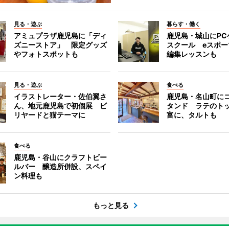
見る・遊ぶ
暮らす・働く
アミュプラザ鹿児島に「ディ
鹿児島・城山にPC
ズニーストア」 限定グッズ
スクール eスポ
やフォトスポットも
編集レッスンも
見る・遊ぶ
食べる
イラストレーター・佐伯翼さ
鹿児島・名山町に
ん、地元鹿児島で初個展 ビ
タンド ラテのト
リヤードと猫テーマに
富に、タルトも
食べる
鹿児島・谷山にクラフトビー
ルバー 醸造所併設、スペイ
ン料理も
もっと見る