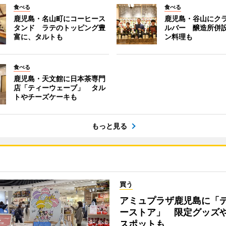
食べる
食べる
鹿児島・名山町にコーヒース
鹿児島・谷山にク
タンド ラテのトッピング豊
ルバー 醸造所併
富に、タルトも
ン料理も
食べる
鹿児島・天文館に日本茶専門
店「ティーウェーブ」 タル
トやチーズケーキも
もっと見る
買う
アミュプラザ鹿児島に「
ーストア」 限定グッズ
スポットも