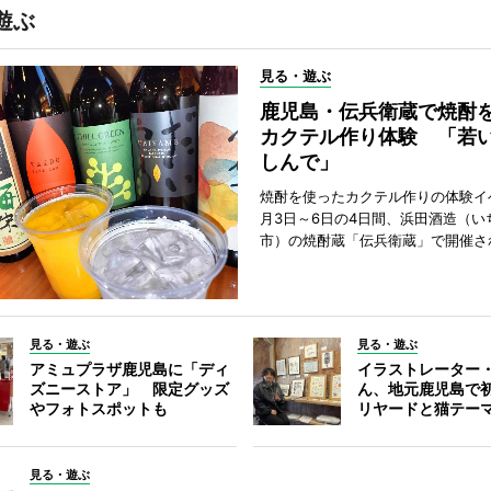
遊ぶ
見る・遊ぶ
鹿児島・伝兵衛蔵で焼酎
カクテル作り体験 「若
しんで」
焼酎を使ったカクテル作りの体験イ
月3日～6日の4日間、浜田酒造（い
市）の焼酎蔵「伝兵衛蔵」で開催さ
見る・遊ぶ
見る・遊ぶ
アミュプラザ鹿児島に「ディ
イラストレーター
ズニーストア」 限定グッズ
ん、地元鹿児島で
やフォトスポットも
リヤードと猫テー
見る・遊ぶ