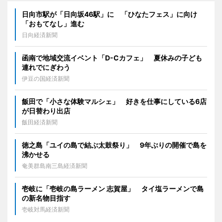
日向市駅が「日向坂46駅」に 「ひなたフェス」に向け
「おもてなし」進む
日向経済新聞
函南で地域交流イベント「D-Cカフェ」 夏休みの子ども
連れでにぎわう
伊豆の国経済新聞
飯田で「小さな体験マルシェ」 好きを仕事にしている6店
が日替わり出店
飯田経済新聞
徳之島「ユイの島で結ぶ太鼓祭り」 9年ぶりの開催で島を
沸かせる
奄美群島南三島経済新聞
壱岐に「壱岐の島ラーメン 志賀屋」 タイ塩ラーメンで島
の新名物目指す
壱岐対馬経済新聞