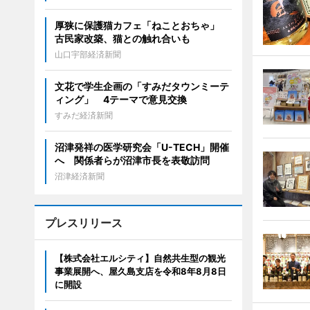
厚狭に保護猫カフェ「ねことおちゃ」
古民家改築、猫との触れ合いも
山口宇部経済新聞
文花で学生企画の「すみだタウンミーテ
ィング」 4テーマで意見交換
すみだ経済新聞
沼津発祥の医学研究会「U-TECH」開催
へ 関係者らが沼津市長を表敬訪問
沼津経済新聞
プレスリリース
【株式会社エルシティ】自然共生型の観光
事業展開へ、屋久島支店を令和8年8月8日
に開設