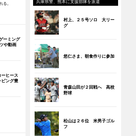
兵庫県警、熊本に支援部隊を派遣
れる。
村上、２５号ソロ 大リー
グ
ゲーミング
ーツや動画
悠仁さま、朝食作りに参加
コーヒース
ッピング豊
青森山田が２回戦へ 高校
野球
松山は２６位 米男子ゴル
フ