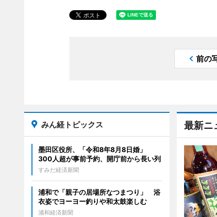
前の
みん経トピックス
最新ニ
墨田区役所、「令和8年8月8日婚」
300人超が事前予約、開庁前から長い列
すみだ経済新聞
浦和で「親子の居場所なつまつり」 浴
衣姿でヨーヨー釣りや和太鼓楽しむ
浦和経済新聞