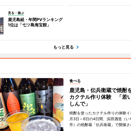
見る・遊ぶ
鹿児島経・年間PVランキング
1位は「七ツ島海宝館」
もっと見る
食べる
鹿児島・伝兵衛蔵で焼酎
カクテル作り体験 「若
しんで」
焼酎を使ったカクテル作りの体験イ
月3日～6日の4日間、浜田酒造（い
市）の焼酎蔵「伝兵衛蔵」で開催さ