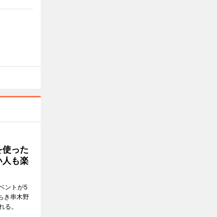
を使った
い人も楽
ベントが5
ちき串木野
れる。