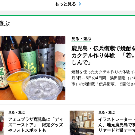
もっと見る
遊ぶ
見る・遊ぶ
鹿児島・伝兵衛蔵で焼酎
カクテル作り体験 「若
しんで」
焼酎を使ったカクテル作りの体験イ
月3日～6日の4日間、浜田酒造（い
市）の焼酎蔵「伝兵衛蔵」で開催さ
見る・遊ぶ
見る・遊ぶ
アミュプラザ鹿児島に「ディ
イラストレーター
ズニーストア」 限定グッズ
ん、地元鹿児島で
やフォトスポットも
リヤードと猫テー