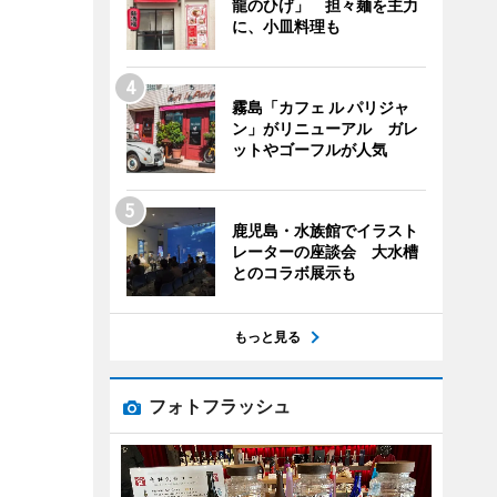
龍のひげ」 担々麺を主力
に、小皿料理も
霧島「カフェ ル パリジャ
ン」がリニューアル ガレ
ットやゴーフルが人気
鹿児島・水族館でイラスト
レーターの座談会 大水槽
とのコラボ展示も
もっと見る
フォトフラッシュ