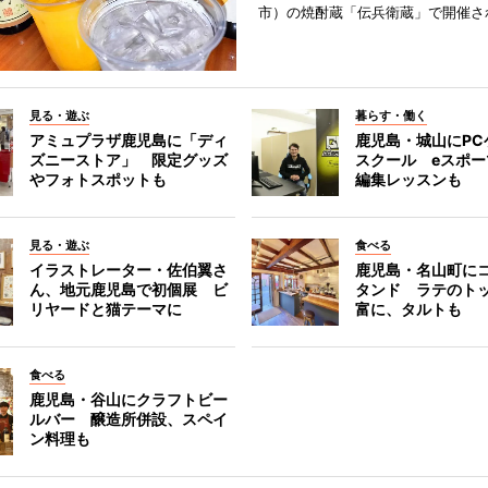
市）の焼酎蔵「伝兵衛蔵」で開催さ
見る・遊ぶ
暮らす・働く
アミュプラザ鹿児島に「ディ
鹿児島・城山にPC
ズニーストア」 限定グッズ
スクール eスポ
やフォトスポットも
編集レッスンも
見る・遊ぶ
食べる
イラストレーター・佐伯翼さ
鹿児島・名山町に
ん、地元鹿児島で初個展 ビ
タンド ラテのト
リヤードと猫テーマに
富に、タルトも
食べる
鹿児島・谷山にクラフトビー
ルバー 醸造所併設、スペイ
ン料理も