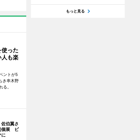
もっと見る
を使った
い人も楽
ベントが5
ちき串木野
れる。
・佐伯翼さ
初個展 ビ
マに