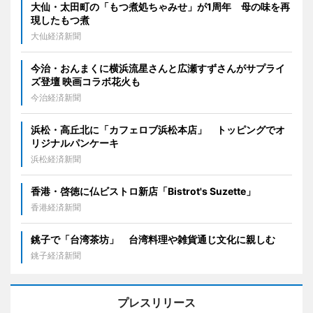
大仙・太田町の「もつ煮処ちゃみせ」が1周年 母の味を再
現したもつ煮
大仙経済新聞
今治・おんまくに横浜流星さんと広瀬すずさんがサプライ
ズ登壇 映画コラボ花火も
今治経済新聞
浜松・高丘北に「カフェロブ浜松本店」 トッピングでオ
リジナルパンケーキ
浜松経済新聞
香港・啓徳に仏ビストロ新店「Bistrot's Suzette」
香港経済新聞
銚子で「台湾茶坊」 台湾料理や雑貨通じ文化に親しむ
銚子経済新聞
プレスリリース