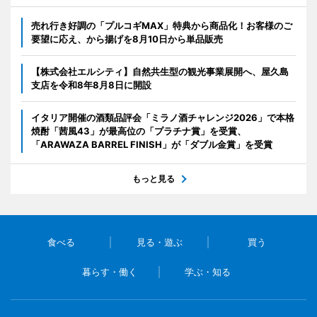
売れ行き好調の「プルコギMAX」特典から商品化！お客様のご
要望に応え、から揚げを8月10日から単品販売
【株式会社エルシティ】自然共生型の観光事業展開へ、屋久島
支店を令和8年8月8日に開設
イタリア開催の酒類品評会「ミラノ酒チャレンジ2026」で本格
焼酎「茜風43」が最高位の「プラチナ賞」を受賞、
「ARAWAZA BARREL FINISH」が「ダブル金賞」を受賞
もっと見る
食べる
見る・遊ぶ
買う
暮らす・働く
学ぶ・知る