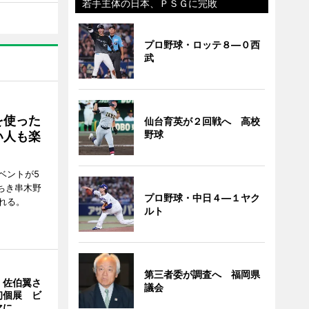
若手主体の日本、ＰＳＧに完敗
プロ野球・ロッテ８―０西
武
を使った
仙台育英が２回戦へ 高校
野球
い人も楽
ベントが5
ちき串木野
プロ野球・中日４―１ヤク
れる。
ルト
第三者委が調査へ 福岡県
・佐伯翼さ
議会
初個展 ビ
マに