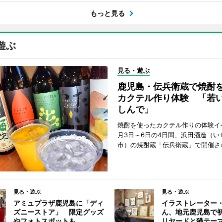
もっと見る
遊ぶ
見る・遊ぶ
鹿児島・伝兵衛蔵で焼酎
カクテル作り体験 「若
しんで」
焼酎を使ったカクテル作りの体験イ
月3日～6日の4日間、浜田酒造（い
市）の焼酎蔵「伝兵衛蔵」で開催さ
見る・遊ぶ
見る・遊ぶ
アミュプラザ鹿児島に「ディ
イラストレーター
ズニーストア」 限定グッズ
ん、地元鹿児島で
やフォトスポットも
リヤードと猫テー