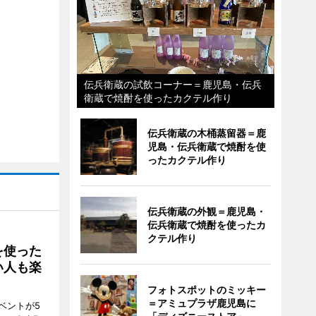
伝兵衛蔵の試飲コーナー＝鹿児島・伝兵
衛蔵で焼酎を使ったカクテル作り
伝兵衛蔵の木桶蒸留器＝鹿
児島・伝兵衛蔵で焼酎を使
ったカクテル作り
伝兵衛蔵の外観＝鹿児島・
伝兵衛蔵で焼酎を使ったカ
クテル作り
を使った
い人も楽
フォトスポットのミッキー
＝アミュプラザ鹿児島に
ベントが5