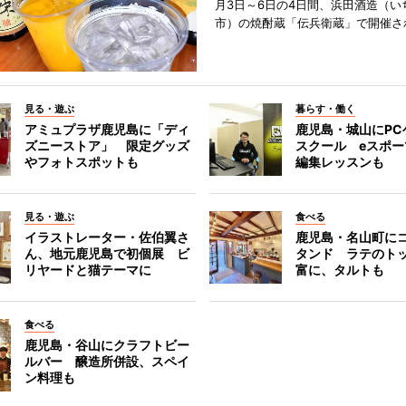
月3日～6日の4日間、浜田酒造（い
市）の焼酎蔵「伝兵衛蔵」で開催さ
見る・遊ぶ
暮らす・働く
アミュプラザ鹿児島に「ディ
鹿児島・城山にPC
ズニーストア」 限定グッズ
スクール eスポ
やフォトスポットも
編集レッスンも
見る・遊ぶ
食べる
イラストレーター・佐伯翼さ
鹿児島・名山町に
ん、地元鹿児島で初個展 ビ
タンド ラテのト
リヤードと猫テーマに
富に、タルトも
食べる
鹿児島・谷山にクラフトビー
ルバー 醸造所併設、スペイ
ン料理も