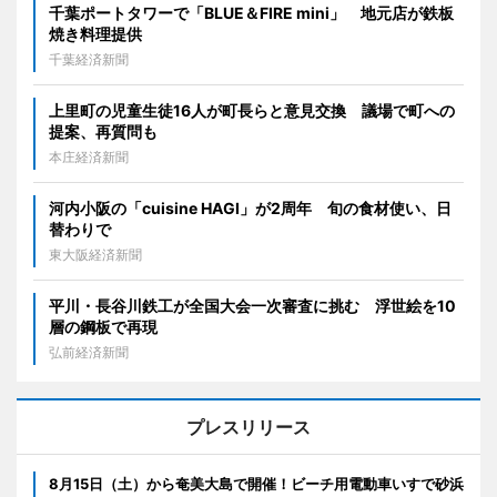
千葉ポートタワーで「BLUE＆FIRE mini」 地元店が鉄板
焼き料理提供
千葉経済新聞
上里町の児童生徒16人が町長らと意見交換 議場で町への
提案、再質問も
本庄経済新聞
河内小阪の「cuisine HAGI」が2周年 旬の食材使い、日
替わりで
東大阪経済新聞
平川・長谷川鉄工が全国大会一次審査に挑む 浮世絵を10
層の鋼板で再現
弘前経済新聞
プレスリリース
8月15日（土）から奄美大島で開催！ビーチ用電動車いすで砂浜