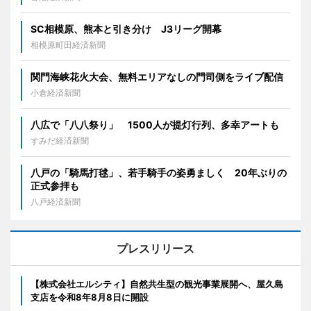
SC相模原、熊本と引き分け J3リーグ開幕
相模原町田経済新聞
関門海峡花火大会、無料エリアなしの門司側をライブ配信
小倉経済新聞
八広で「八八祭り」 1500人が提灯行列、多幸アートも
すみだ経済新聞
八戸の「騎馬打毬」、若手騎手の姿勇ましく 20年ぶりの
正式参拝も
八戸経済新聞
プレスリリース
【株式会社エルシティ】自然共生型の観光事業展開へ、屋久島
支店を令和8年8月8日に開設