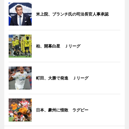
米上院、ブランチ氏の司法長官人事承認
柏、開幕白星 Ｊリーグ
町田、大勝で発進 Ｊリーグ
日本、豪州に惜敗 ラグビー