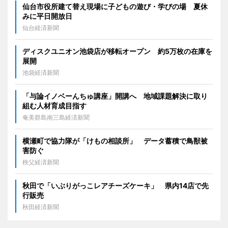
仙台市役所建て替え現場に子どもの遊び・学びの場 夏休
みに平日開放日
仙台経済新聞
ディスクユニオン池袋店が移転オープン 約5万枚の在庫を
展開
池袋経済新聞
「与論イノベーんちゅ講座」開講へ 地域課題解決に取り
組む人材育成目指す
奄美群島南三島経済新聞
横瀬町で協力隊が「けもの相談所」 データ蓄積で鳥獣被
害防ぐ
秩父経済新聞
秋田で「いぶりがっこレアチーズケーキ」 県内14店で先
行販売
秋田経済新聞