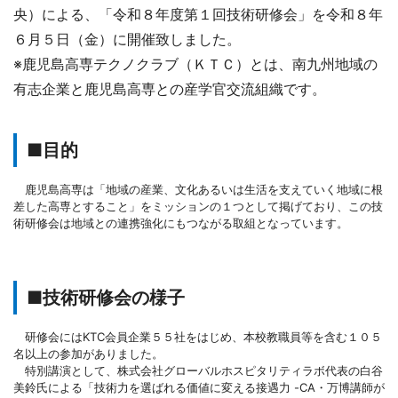
央）による、「令和８年度第１回技術研修会」を令和８年
６月５日（金）に開催致しました。
※鹿児島高専テクノクラブ（ＫＴＣ）とは、南九州地域の
有志企業と鹿児島高専との産学官交流組織です。
■目的
鹿児島高専は「地域の産業、文化あるいは生活を支えていく地域に根
差した高専とすること」をミッションの１つとして掲げており、この技
術研修会は地域との連携強化にもつながる取組となっています。
■技術研修会の様子
研修会にはKTC会員企業５５社をはじめ、本校教職員等を含む１０５
名以上の参加がありました。
特別講演として、株式会社グローバルホスピタリティラボ代表の白谷
美鈴氏による「技術力を選ばれる価値に変える接遇力 -CA・万博講師が