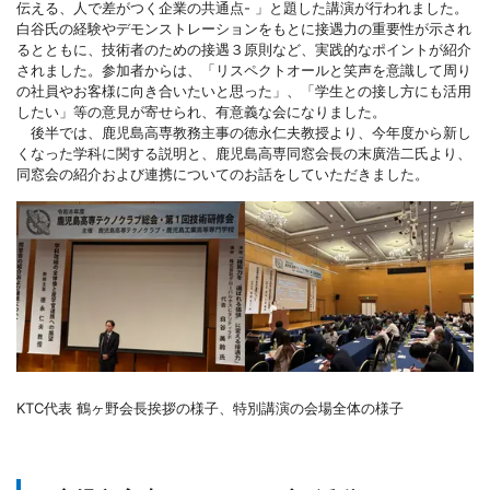
伝える、人で差がつく企業の共通点- 」と題した講演が行われました。
白谷氏の経験やデモンストレーションをもとに接遇力の重要性が示され
るとともに、技術者のための接遇３原則など、実践的なポイントが紹介
されました。参加者からは、「リスペクトオールと笑声を意識して周り
の社員やお客様に向き合いたいと思った」、「学生との接し方にも活用
したい」等の意見が寄せられ、有意義な会になりました。
後半では、鹿児島高専教務主事の徳永仁夫教授より、今年度から新し
くなった学科に関する説明と、鹿児島高専同窓会長の末廣浩二氏より、
同窓会の紹介および連携についてのお話をしていただきました。
KTC代表 鶴ヶ野会長挨拶の様子、特別講演の会場全体の様子