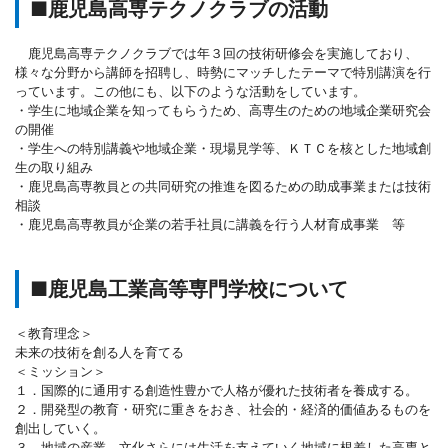
■鹿児島高専テクノクラブの活動
鹿児島高専テクノクラブでは年３回の技術研修会を実施しており、
様々な分野から講師を招聘し、時勢にマッチしたテーマで特別講演を行
っています。この他にも、以下のような活動をしています。
・学生に地域企業を知ってもらうため、高専生のための地域企業研究会
の開催
・学生への特別講義や地域企業・現場見学等、ＫＴＣを核とした地域創
生の取り組み
・鹿児島高専教員との共同研究の推進を図るための助成事業または技術
相談
・鹿児島高専教員が企業の若手社員に講義を行う人材育成事業 等
■鹿児島工業高等専門学校について
＜教育理念＞
未来の技術を創る人を育てる
＜ミッション＞
１．国際的に通用する創造性豊かで人格が優れた技術者を養成する。
２．開発型の教育・研究に重きをおき、社会的・経済的価値あるものを
創出していく。
３．地域の産業、文化さらには生活を支えていく地域に根差した高専と