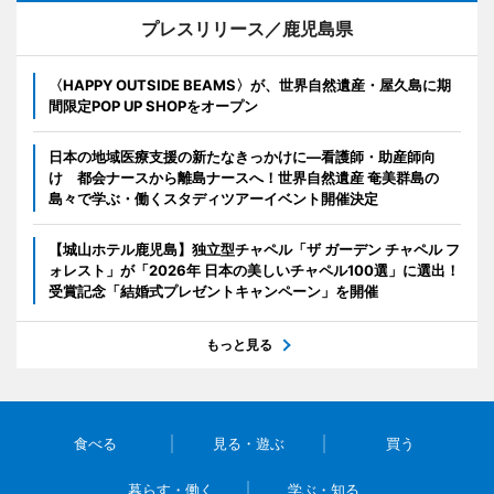
プレスリリース／鹿児島県
〈HAPPY OUTSIDE BEAMS〉が、世界自然遺産・屋久島に期
間限定POP UP SHOPをオープン
日本の地域医療支援の新たなきっかけに―看護師・助産師向
け 都会ナースから離島ナースへ！世界自然遺産 奄美群島の
島々で学ぶ・働くスタディツアーイベント開催決定
【城山ホテル鹿児島】独立型チャペル「ザ ガーデン チャペル フ
ォレスト」が「2026年 日本の美しいチャペル100選」に選出！
受賞記念「結婚式プレゼントキャンペーン」を開催
もっと見る
食べる
見る・遊ぶ
買う
暮らす・働く
学ぶ・知る