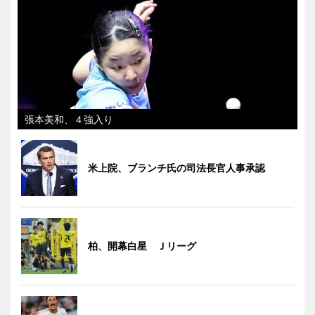
張本美和、４強入り
米上院、ブランチ氏の司法長官人事承認
柏、開幕白星 Ｊリーグ