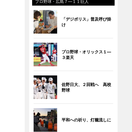
プロ野球・広島７―１１巨人
「デジポリス」普及呼び掛
け
プロ野球・オリックス１―
３楽天
佐野日大、２回戦へ 高校
野球
平和への祈り、灯籠流しに