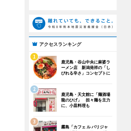
アクセスランキング
鹿児島・谷山中央に麻婆ラ
ーメン店 新潟発祥の「し
びれる辛さ」コンセプトに
鹿児島・天文館に「麺酒場
龍のひげ」 担々麺を主力
に、小皿料理も
霧島「カフェ ル パリジャ