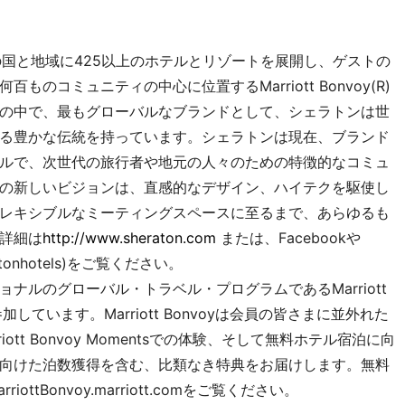
の国と地域に425以上のホテルとリゾートを展開し、ゲストの
のコミュニティの中心に位置するMarriott Bonvoy(R)
の中で、最もグローバルなブランドとして、シェラトンは世
る豊かな伝統を持っています。シェラトンは現在、ブランド
ルで、次世代の旅行者や地元の人々のための特徴的なコミュ
の新しいビジョンは、直感的なデザイン、ハイテクを駆使し
レキシブルなミーティングスペースに至るまで、あらゆるも
詳細は
http://www.sheraton.com
または、Facebookや
heratonhotels)をご覧ください。
ナルのグローバル・トラベル・プログラムであるMarriott
加しています。Marriott Bonvoyは会員の皆さまに並外れた
tt Bonvoy Momentsでの体験、そして無料ホテル宿泊に向
向けた泊数獲得を含む、比類なき特典をお届けします。無料
tBonvoy.marriott.comをご覧ください。