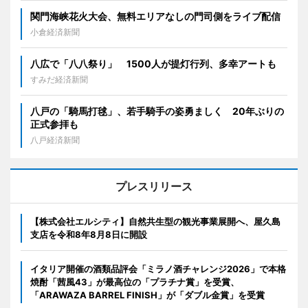
関門海峡花火大会、無料エリアなしの門司側をライブ配信
小倉経済新聞
八広で「八八祭り」 1500人が提灯行列、多幸アートも
すみだ経済新聞
八戸の「騎馬打毬」、若手騎手の姿勇ましく 20年ぶりの
正式参拝も
八戸経済新聞
プレスリリース
【株式会社エルシティ】自然共生型の観光事業展開へ、屋久島
支店を令和8年8月8日に開設
イタリア開催の酒類品評会「ミラノ酒チャレンジ2026」で本格
焼酎「茜風43」が最高位の「プラチナ賞」を受賞、
「ARAWAZA BARREL FINISH」が「ダブル金賞」を受賞