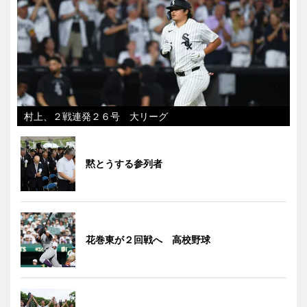
村上、２戦連発２６号 大リーグ
黙とうする参列者
花巻東が２回戦へ 高校野球