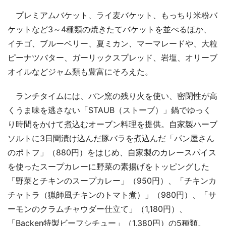
プレミアムバケット、ライ麦バケット、もっちり米粉バ
ケットなど3～4種類の焼きたてバケットを並べるほか、
イチゴ、ブルーベリー、夏ミカン、マーマレードや、大粒
ピーナツバター、ガーリックスプレッド、岩塩、オリーブ
オイルなどジャム類も豊富にそろえた。
ランチタイムには、パン窯の残り火を使い、密閉性が高
くうま味を逃さない「STAUB（ストーブ）」鍋でゆっく
り時間をかけて煮込むオーブン料理を提供。自家製ハーブ
ソルトに3日間漬け込んだ豚バラを煮込んだ「パン屋さん
のポトフ」（880円）をはじめ、自家製のカレースパイス
を使ったスープカレーに野菜の素揚げをトッピングした
「野菜とチキンのスープカレー」（950円）、「チキンカ
チャトラ（猟師風チキンのトマト煮）」（980円）、「サ
ーモンのクラムチャウダー仕立て」（1,180円）、
「Backen特製ビーフシチュー」（1,380円）の5種類。