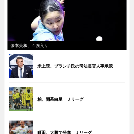
張本美和、４強入り
米上院、ブランチ氏の司法長官人事承認
柏、開幕白星 Ｊリーグ
町田、大勝で発進 Ｊリーグ