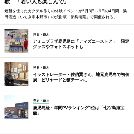
験 「若い人も楽しんで」
焼酎を使ったカクテル作りの体験イベントが5月3日～6日の4日間、浜
田酒造（いちき串木野市）の焼酎蔵「伝兵衛蔵」で開催される。
見る・遊ぶ
アミュプラザ鹿児島に「ディズニーストア」 限定
グッズやフォトスポットも
見る・遊ぶ
イラストレーター・佐伯翼さん、地元鹿児島で初個
展 ビリヤードと猫テーマに
見る・遊ぶ
鹿児島経・年間PVランキング1位は「七ツ島海宝
館」