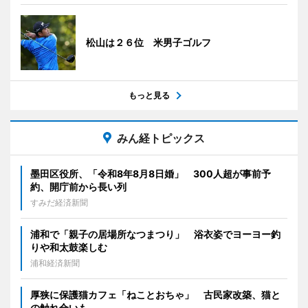
松山は２６位 米男子ゴルフ
もっと見る
みん経トピックス
墨田区役所、「令和8年8月8日婚」 300人超が事前予
約、開庁前から長い列
すみだ経済新聞
浦和で「親子の居場所なつまつり」 浴衣姿でヨーヨー釣
りや和太鼓楽しむ
浦和経済新聞
厚狭に保護猫カフェ「ねことおちゃ」 古民家改築、猫と
の触れ合いも