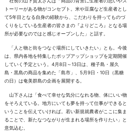
社長の山下賢太さんは「商品の背景に生産者の思いやス
トーリーがある物がコンセプト。米や豆腐など生産者とし
て5年目となる自身の経験から、こだわりを持ってものづ
くりをしている生産者の皆さまの『よりどころ』となる場
所が必要なのではと感じオープンした」と話す。
「人と物と街をつなぐ場所にしていきたい」とも。今後
は、県内各地を特集したポップアップショップを定期開催
していく予定という。4月8日～13日は、種子島・屋久
島・黒島の商品を集めた「島市」、5月9日・10日（黒糖
の日）は奄美群島の企画を展開する。
山下さんは「食べて幸せな気分になれる物、体にいい物
をそろえている。地方にいても夢を持って仕事ができると
いうことを伝えていければ。若い新規就農者がここに集ま
ることで、新たなつながりが生まれる場所を作りたい」と
意気込む。