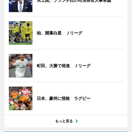
米上院、ブランチ氏の司法長官人事承認
柏、開幕白星 Ｊリーグ
町田、大勝で発進 Ｊリーグ
日本、豪州に惜敗 ラグビー
もっと見る