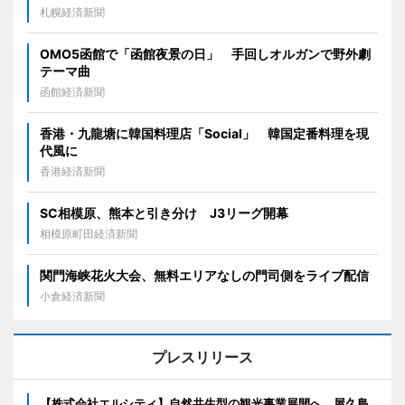
札幌経済新聞
OMO5函館で「函館夜景の日」 手回しオルガンで野外劇
テーマ曲
函館経済新聞
香港・九龍塘に韓国料理店「Social」 韓国定番料理を現
代風に
香港経済新聞
SC相模原、熊本と引き分け J3リーグ開幕
相模原町田経済新聞
関門海峡花火大会、無料エリアなしの門司側をライブ配信
小倉経済新聞
プレスリリース
【株式会社エルシティ】自然共生型の観光事業展開へ、屋久島