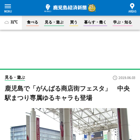
31°C
食べる
見る・遊ぶ
買う
暮らす・働く
学ぶ・知る
見る・遊ぶ
2019.06.03
鹿児島で「がんばる商店街フェスタ」 中央
駅まつり専属ゆるキャラも登場