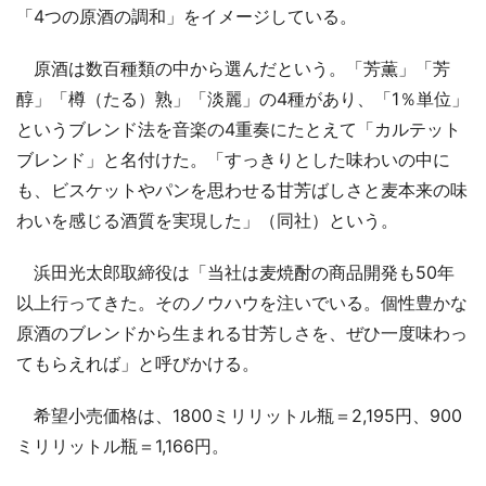
「4つの原酒の調和」をイメージしている。
原酒は数百種類の中から選んだという。「芳薫」「芳
醇」「樽（たる）熟」「淡麗」の4種があり、「1％単位」
というブレンド法を音楽の4重奏にたとえて「カルテット
ブレンド」と名付けた。「すっきりとした味わいの中に
も、ビスケットやパンを思わせる甘芳ばしさと麦本来の味
わいを感じる酒質を実現した」（同社）という。
浜田光太郎取締役は「当社は麦焼酎の商品開発も50年
以上行ってきた。そのノウハウを注いでいる。個性豊かな
原酒のブレンドから生まれる甘芳しさを、ぜひ一度味わっ
てもらえれば」と呼びかける。
希望小売価格は、1800ミリリットル瓶＝2,195円、900
ミリリットル瓶＝1,166円。