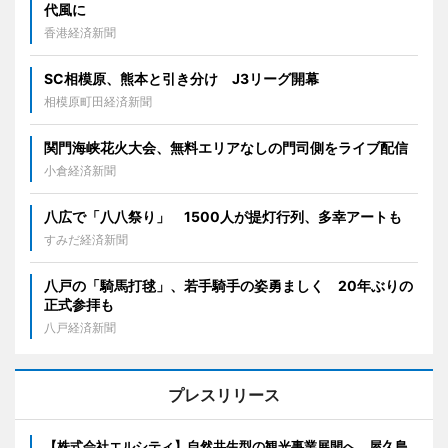
代風に
香港経済新聞
SC相模原、熊本と引き分け J3リーグ開幕
相模原町田経済新聞
関門海峡花火大会、無料エリアなしの門司側をライブ配信
小倉経済新聞
八広で「八八祭り」 1500人が提灯行列、多幸アートも
すみだ経済新聞
八戸の「騎馬打毬」、若手騎手の姿勇ましく 20年ぶりの
正式参拝も
八戸経済新聞
プレスリリース
【株式会社エルシティ】自然共生型の観光事業展開へ、屋久島