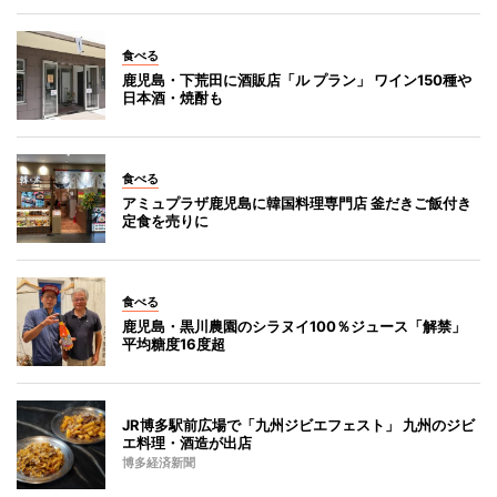
食べる
鹿児島・下荒田に酒販店「ル プラン」 ワイン150種や
日本酒・焼酎も
食べる
アミュプラザ鹿児島に韓国料理専門店 釜だきご飯付き
定食を売りに
食べる
鹿児島・黒川農園のシラヌイ100％ジュース「解禁」
平均糖度16度超
JR博多駅前広場で「九州ジビエフェスト」 九州のジビ
エ料理・酒造が出店
博多経済新聞