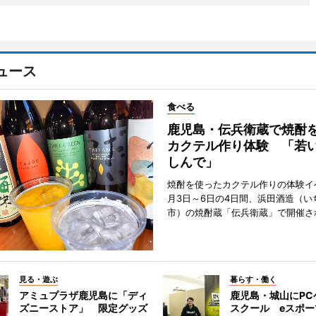
ュース
食べる
鹿児島・伝兵衛蔵で焼酎
カクテル作り体験 「若
しんで」
焼酎を使ったカクテル作りの体験イ
月3日～6日の4日間、浜田酒造（い
市）の焼酎蔵「伝兵衛蔵」で開催さ
見る・遊ぶ
暮らす・働く
アミュプラザ鹿児島に「ディ
鹿児島・城山にPC
ズニーストア」 限定グッズ
スクール eスポ