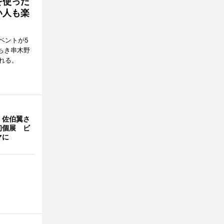
を使った
い人も楽
ベントが5
ちき串木野
れる。
・佐伯翼さ
初個展 ビ
マに