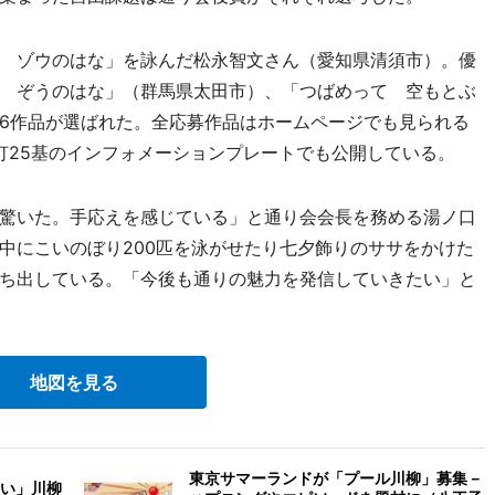
 ゾウのはな」を詠んだ松永智文さん（愛知県清須市）。優
 ぞうのはな」（群馬県太田市）、「つばめって 空もとぶ
6作品が選ばれた。全応募作品はホームページでも見られる
灯25基のインフォメーションプレートでも公開している。
驚いた。手応えを感じている」と通り会会長を務める湯ノ口
中にこいのぼり200匹を泳がせたり七夕飾りのササをかけた
ち出している。「今後も通りの魅力を発信していきたい」と
地図を見る
東京サマーランドが「プール川柳」募集－
い」川柳