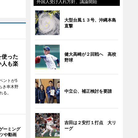
外国人受け入れ方針、議論開始
大型台風１３号、沖縄本島
直撃
健大高崎が２回戦へ 高校
を使った
野球
い人も楽
ベントが5
ちき串木野
中立公、補正検討を要請
れる。
吉田は２安打１打点 大リ
ーグ
ゲーミング
ーツや動画