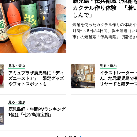
鹿児島・伝兵衛蔵で焼酎
カクテル作り体験 「若
しんで」
焼酎を使ったカクテル作りの体験イ
月3日～6日の4日間、浜田酒造（い
市）の焼酎蔵「伝兵衛蔵」で開催さ
見る・遊ぶ
見る・遊ぶ
アミュプラザ鹿児島に「ディ
イラストレーター
ズニーストア」 限定グッズ
ん、地元鹿児島で
やフォトスポットも
リヤードと猫テー
見る・遊ぶ
鹿児島経・年間PVランキング
1位は「七ツ島海宝館」