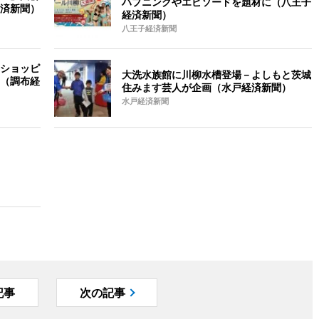
ハプニングやエピソードを題材に（八王子
済新聞）
経済新聞）
八王子経済新聞
ショッピ
大洗水族館に川柳水槽登場－よしもと茨城
（調布経
住みます芸人が企画（水戸経済新聞）
水戸経済新聞
記事
次の記事