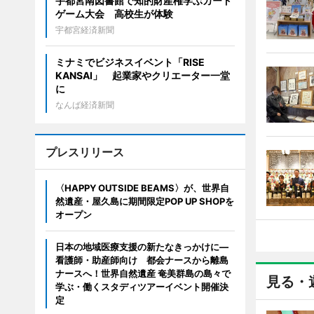
宇都宮南図書館で知的財産権学ぶカード
ゲーム大会 高校生が体験
宇都宮経済新聞
ミナミでビジネスイベント「RISE
KANSAI」 起業家やクリエーター一堂
に
なんば経済新聞
プレスリリース
〈HAPPY OUTSIDE BEAMS〉が、世界自
然遺産・屋久島に期間限定POP UP SHOPを
オープン
日本の地域医療支援の新たなきっかけに―
看護師・助産師向け 都会ナースから離島
ナースへ！世界自然遺産 奄美群島の島々で
見る・
学ぶ・働くスタディツアーイベント開催決
定