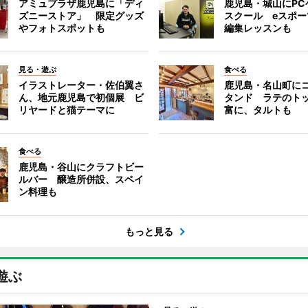
アミュプラザ鹿児島に「ディ
鹿児島・城山にPC
ズニーストア」 限定グッズ
スクール eスポ
やフォトスポットも
編集レッスンも
見る・遊ぶ
食べる
イラストレーター・佐伯翼さ
鹿児島・名山町に
ん、地元鹿児島で初個展 ビ
タンド ラテのト
リヤードと猫テーマに
富に、タルトも
食べる
鹿児島・谷山にクラフトビー
ルバー 醸造所併設、スペイ
ン料理も
もっと見る
遊ぶ