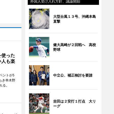
外国人受け入れ方針、議論開始
大型台風１３号、沖縄本島
直撃
健大高崎が２回戦へ 高校
野球
を使った
い人も楽
ベントが5
中立公、補正検討を要請
ちき串木野
れる。
吉田は２安打１打点 大リ
ーグ