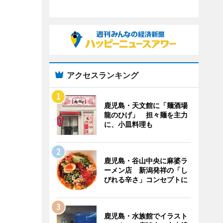
アクセスランキング
鹿児島・天文館に「麺酒場
龍のひげ」 担々麺を主力
に、小皿料理も
鹿児島・谷山中央に麻婆ラ
ーメン店 新潟発祥の「し
びれる辛さ」コンセプトに
鹿児島・水族館でイラスト