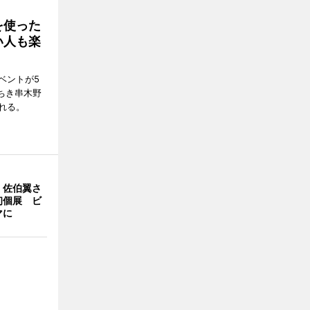
を使った
い人も楽
ベントが5
ちき串木野
れる。
・佐伯翼さ
初個展 ビ
マに