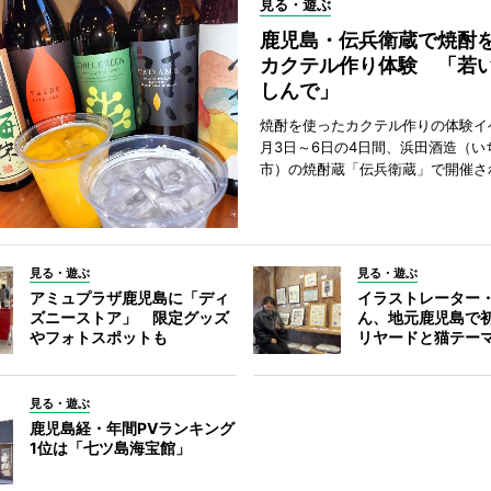
見る・遊ぶ
鹿児島・伝兵衛蔵で焼酎
カクテル作り体験 「若
しんで」
焼酎を使ったカクテル作りの体験イ
月3日～6日の4日間、浜田酒造（い
市）の焼酎蔵「伝兵衛蔵」で開催さ
見る・遊ぶ
見る・遊ぶ
アミュプラザ鹿児島に「ディ
イラストレーター
ズニーストア」 限定グッズ
ん、地元鹿児島で
やフォトスポットも
リヤードと猫テー
見る・遊ぶ
鹿児島経・年間PVランキング
1位は「七ツ島海宝館」