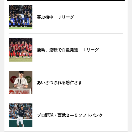
喜ぶ植中 Ｊリーグ
鹿島、逆転で白星発進 Ｊリーグ
あいさつされる悠仁さま
プロ野球・西武２―５ソフトバンク