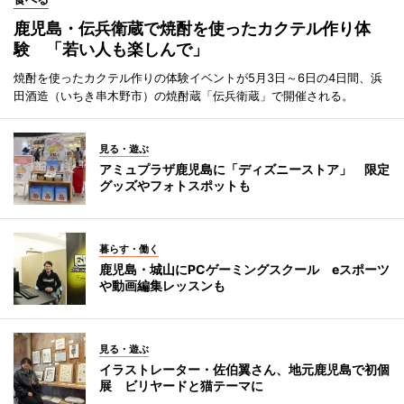
鹿児島・伝兵衛蔵で焼酎を使ったカクテル作り体
験 「若い人も楽しんで」
焼酎を使ったカクテル作りの体験イベントが5月3日～6日の4日間、浜
田酒造（いちき串木野市）の焼酎蔵「伝兵衛蔵」で開催される。
見る・遊ぶ
アミュプラザ鹿児島に「ディズニーストア」 限定
グッズやフォトスポットも
暮らす・働く
鹿児島・城山にPCゲーミングスクール eスポーツ
や動画編集レッスンも
見る・遊ぶ
イラストレーター・佐伯翼さん、地元鹿児島で初個
展 ビリヤードと猫テーマに