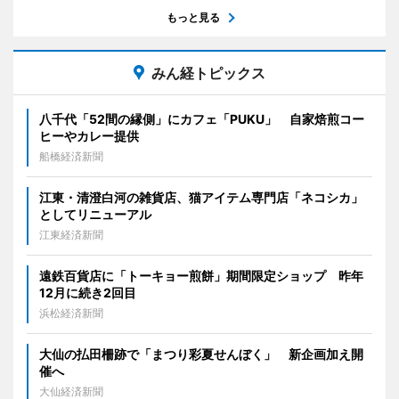
もっと見る
みん経トピックス
八千代「52間の縁側」にカフェ「PUKU」 自家焙煎コー
ヒーやカレー提供
船橋経済新聞
江東・清澄白河の雑貨店、猫アイテム専門店「ネコシカ」
としてリニューアル
江東経済新聞
遠鉄百貨店に「トーキョー煎餅」期間限定ショップ 昨年
12月に続き2回目
浜松経済新聞
大仙の払田柵跡で「まつり彩夏せんぼく」 新企画加え開
催へ
大仙経済新聞