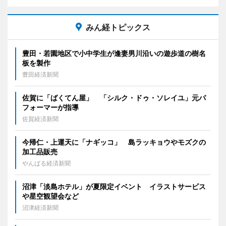
みん経トピックス
豊田・若園地区で小中学生が逢妻男川沿いの遊歩道の樹名
板を製作
豊田経済新聞
佐賀に「ばくてん屋」 「シルク・ドゥ・ソレイユ」元パ
フォーマーが指導
佐賀経済新聞
今帰仁・上運天に「ナギッコ」 島ラッキョウやモズクの
加工品販売
やんばる経済新聞
沼津「淡島ホテル」が夏限定イベント イラストサービス
や星空観望会など
沼津経済新聞