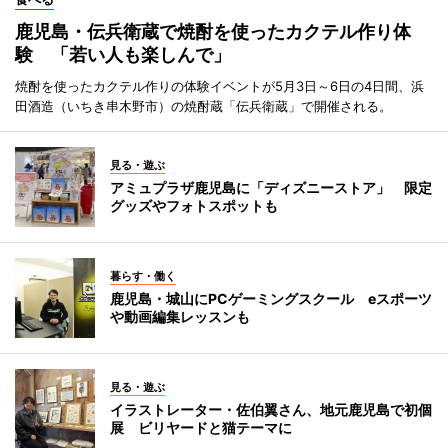
鹿児島・伝兵衛蔵で焼酎を使ったカクテル作り体
験 「若い人も楽しんで」
焼酎を使ったカクテル作りの体験イベントが5月3日～6日の4日間、浜
田酒造（いちき串木野市）の焼酎蔵「伝兵衛蔵」で開催される。
見る・遊ぶ
アミュプラザ鹿児島に「ディズニーストア」 限定
グッズやフォトスポットも
暮らす・働く
鹿児島・城山にPCゲーミングスクール eスポーツ
や動画編集レッスンも
見る・遊ぶ
イラストレーター・佐伯翼さん、地元鹿児島で初個
展 ビリヤードと猫テーマに