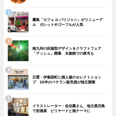
霧島「カフェ ル パリジャン」がリニューア
ル ガレットやゴーフルが人気
南九州の回遊型デザイン＆クラフトフェア
「アッシュ」開幕 水族館での夜市も
日置・伊集院町に婦人服のセレクトショッ
プ 20年のベテラン販売員が独立開業
イラストレーター・佐伯翼さん、地元鹿児島
で初個展 ビリヤードと猫テーマに