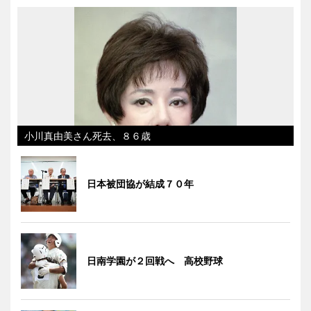
小川真由美さん死去、８６歳
日本被団協が結成７０年
日南学園が２回戦へ 高校野球