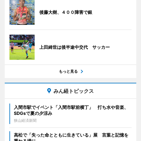
後藤大樹、４００障害で銀
上田綺世は後半途中交代 サッカー
もっと見る
みん経トピックス
入間市駅でイベント「入間市駅前横丁」 打ち水や音楽、
SDGsで夏の夕涼み
狭山経済新聞
高松で「失った命とともに生きている」展 言葉と記憶を
重ねる場に