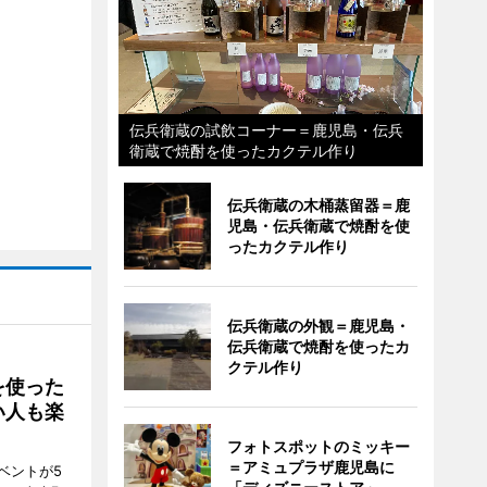
伝兵衛蔵の試飲コーナー＝鹿児島・伝兵
衛蔵で焼酎を使ったカクテル作り
伝兵衛蔵の木桶蒸留器＝鹿
児島・伝兵衛蔵で焼酎を使
ったカクテル作り
伝兵衛蔵の外観＝鹿児島・
伝兵衛蔵で焼酎を使ったカ
クテル作り
を使った
い人も楽
フォトスポットのミッキー
＝アミュプラザ鹿児島に
ベントが5