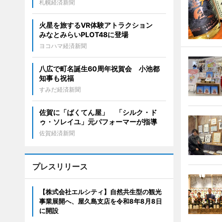
札幌経済新聞
火星を旅するVR体験アトラクション
みなとみらいPLOT48に登場
ヨコハマ経済新聞
八広で町名誕生60周年祝賀会 小池都
知事も祝福
すみだ経済新聞
佐賀に「ばくてん屋」 「シルク・ド
ゥ・ソレイユ」元パフォーマーが指導
佐賀経済新聞
プレスリリース
【株式会社エルシティ】自然共生型の観光
事業展開へ、屋久島支店を令和8年8月8日
に開設