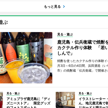
もっと見る
遊ぶ
見る・遊ぶ
鹿児島・伝兵衛蔵で焼酎
カクテル作り体験 「若
しんで」
焼酎を使ったカクテル作りの体験イ
月3日～6日の4日間、浜田酒造（い
市）の焼酎蔵「伝兵衛蔵」で開催さ
見る・遊ぶ
見る・遊ぶ
アミュプラザ鹿児島に「ディ
イラストレーター
ズニーストア」 限定グッズ
ん、地元鹿児島で
やフォトスポットも
リヤードと猫テー