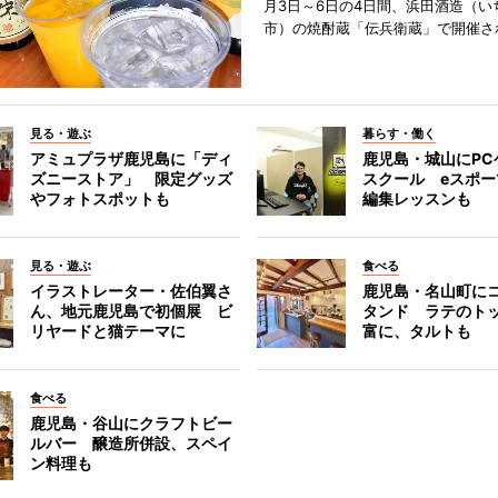
月3日～6日の4日間、浜田酒造（い
市）の焼酎蔵「伝兵衛蔵」で開催さ
見る・遊ぶ
暮らす・働く
アミュプラザ鹿児島に「ディ
鹿児島・城山にPC
ズニーストア」 限定グッズ
スクール eスポ
やフォトスポットも
編集レッスンも
見る・遊ぶ
食べる
イラストレーター・佐伯翼さ
鹿児島・名山町に
ん、地元鹿児島で初個展 ビ
タンド ラテのト
リヤードと猫テーマに
富に、タルトも
食べる
鹿児島・谷山にクラフトビー
ルバー 醸造所併設、スペイ
ン料理も