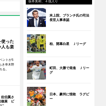
張本美和、４強入り
米上院、ブランチ氏の司法
長官人事承認
を使った
柏、開幕白星 Ｊリーグ
い人も楽
ベントが5
ちき串木野
町田、大勝で発進 Ｊリー
れる。
グ
日本、豪州に惜敗 ラグビ
・佐伯翼さ
ー
初個展 ビ
マに