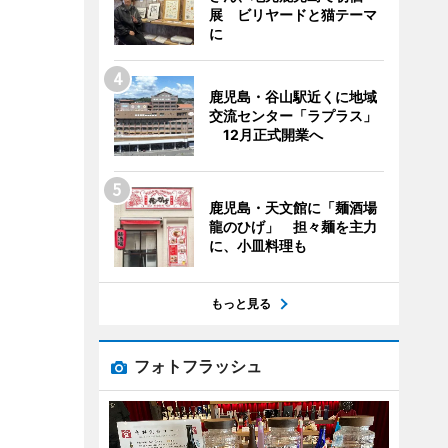
展 ビリヤードと猫テーマ
に
鹿児島・谷山駅近くに地域
交流センター「ラプラス」
12月正式開業へ
鹿児島・天文館に「麺酒場
龍のひげ」 担々麺を主力
に、小皿料理も
もっと見る
フォトフラッシュ