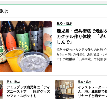
遊ぶ
見る・遊ぶ
鹿児島・伝兵衛蔵で焼酎
カクテル作り体験 「若
しんで」
焼酎を使ったカクテル作りの体験イ
月3日～6日の4日間、浜田酒造（い
市）の焼酎蔵「伝兵衛蔵」で開催さ
見る・遊ぶ
見る・遊ぶ
アミュプラザ鹿児島に「ディ
イラストレーター
ズニーストア」 限定グッズ
ん、地元鹿児島で
やフォトスポットも
リヤードと猫テー