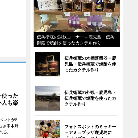
伝兵衛蔵の試飲コーナー＝鹿児島・伝兵
衛蔵で焼酎を使ったカクテル作り
伝兵衛蔵の木桶蒸留器＝鹿
児島・伝兵衛蔵で焼酎を使
ったカクテル作り
伝兵衛蔵の外観＝鹿児島・
を使った
伝兵衛蔵で焼酎を使ったカ
い人も楽
クテル作り
ベントが5
ちき串木野
フォトスポットのミッキー
れる。
＝アミュプラザ鹿児島に