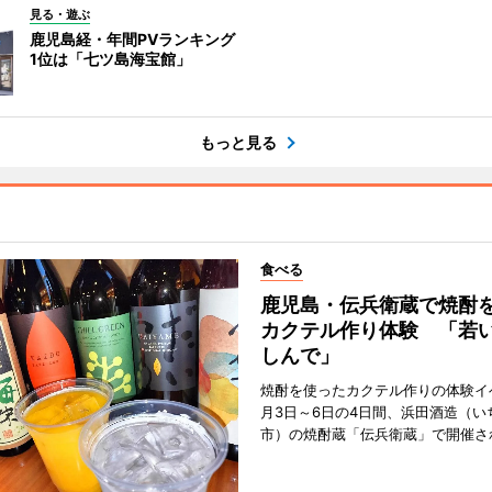
見る・遊ぶ
鹿児島経・年間PVランキング
1位は「七ツ島海宝館」
もっと見る
食べる
鹿児島・伝兵衛蔵で焼酎
カクテル作り体験 「若
しんで」
焼酎を使ったカクテル作りの体験イ
月3日～6日の4日間、浜田酒造（い
市）の焼酎蔵「伝兵衛蔵」で開催さ