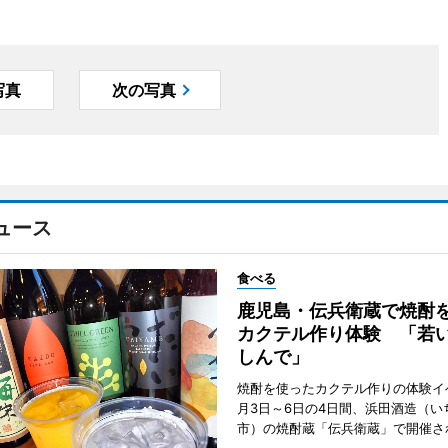
写真
次の写真
ュース
食べる
鹿児島・伝兵衛蔵で焼酎
カクテル作り体験 「若
しんで」
焼酎を使ったカクテル作りの体験イ
月3日～6日の4日間、浜田酒造（い
市）の焼酎蔵「伝兵衛蔵」で開催さ