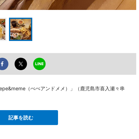
epe&meme（ぺぺアンドメメ）」（鹿児島市喜入瀬々串
記事を読む