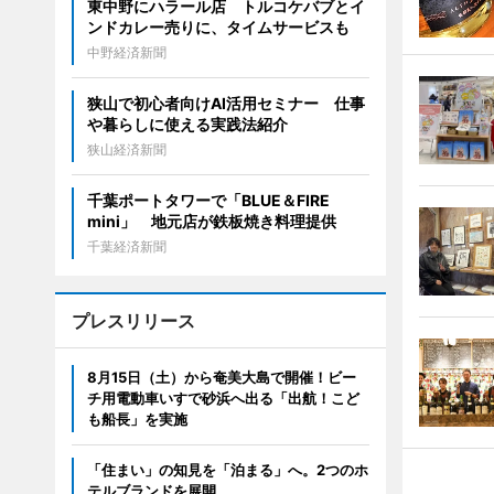
東中野にハラール店 トルコケバブとイ
ンドカレー売りに、タイムサービスも
中野経済新聞
狭山で初心者向けAI活用セミナー 仕事
や暮らしに使える実践法紹介
狭山経済新聞
千葉ポートタワーで「BLUE＆FIRE
mini」 地元店が鉄板焼き料理提供
千葉経済新聞
プレスリリース
8月15日（土）から奄美大島で開催！ビー
チ用電動車いすで砂浜へ出る「出航！こど
も船長」を実施
「住まい」の知見を「泊まる」へ。2つのホ
テルブランドを展開