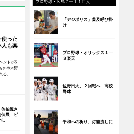
プロ野球・広島７―１１巨人
「デジポリス」普及呼び掛
け
を使った
い人も楽
プロ野球・オリックス１―
３楽天
ベントが5
ちき串木野
れる。
佐野日大、２回戦へ 高校
野球
・佐伯翼さ
初個展 ビ
マに
平和への祈り、灯籠流しに