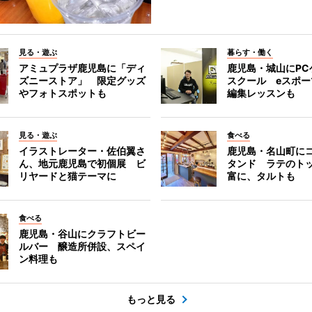
見る・遊ぶ
暮らす・働く
アミュプラザ鹿児島に「ディ
鹿児島・城山にPC
ズニーストア」 限定グッズ
スクール eスポ
やフォトスポットも
編集レッスンも
見る・遊ぶ
食べる
イラストレーター・佐伯翼さ
鹿児島・名山町に
ん、地元鹿児島で初個展 ビ
タンド ラテのト
リヤードと猫テーマに
富に、タルトも
食べる
鹿児島・谷山にクラフトビー
ルバー 醸造所併設、スペイ
ン料理も
もっと見る