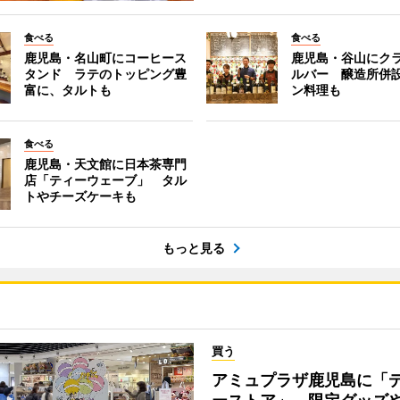
食べる
食べる
鹿児島・名山町にコーヒース
鹿児島・谷山にク
タンド ラテのトッピング豊
ルバー 醸造所併
富に、タルトも
ン料理も
食べる
鹿児島・天文館に日本茶専門
店「ティーウェーブ」 タル
トやチーズケーキも
もっと見る
買う
アミュプラザ鹿児島に「