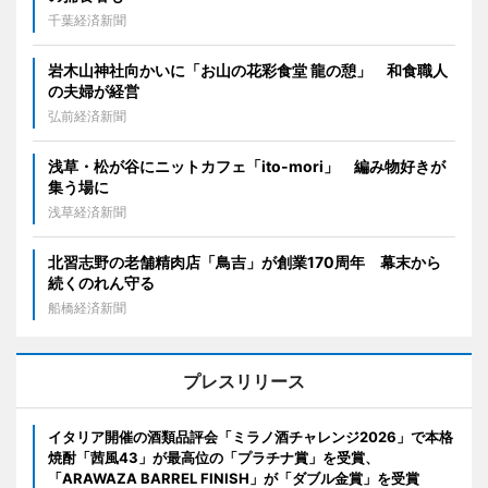
千葉経済新聞
岩木山神社向かいに「お山の花彩食堂 龍の憩」 和食職人
の夫婦が経営
弘前経済新聞
浅草・松が谷にニットカフェ「ito-mori」 編み物好きが
集う場に
浅草経済新聞
北習志野の老舗精肉店「鳥吉」が創業170周年 幕末から
続くのれん守る
船橋経済新聞
プレスリリース
イタリア開催の酒類品評会「ミラノ酒チャレンジ2026」で本格
焼酎「茜風43」が最高位の「プラチナ賞」を受賞、
「ARAWAZA BARREL FINISH」が「ダブル金賞」を受賞