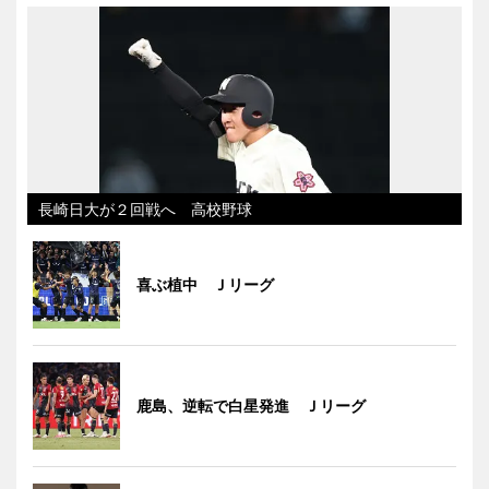
長崎日大が２回戦へ 高校野球
喜ぶ植中 Ｊリーグ
鹿島、逆転で白星発進 Ｊリーグ