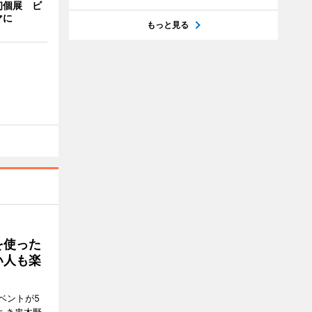
初個展 ビ
マに
もっと見る
を使った
い人も楽
ベントが5