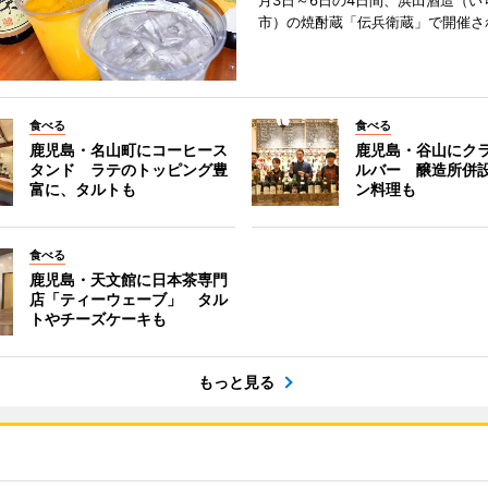
月3日～6日の4日間、浜田酒造（い
市）の焼酎蔵「伝兵衛蔵」で開催さ
食べる
食べる
鹿児島・名山町にコーヒース
鹿児島・谷山にク
タンド ラテのトッピング豊
ルバー 醸造所併
富に、タルトも
ン料理も
食べる
鹿児島・天文館に日本茶専門
店「ティーウェーブ」 タル
トやチーズケーキも
もっと見る