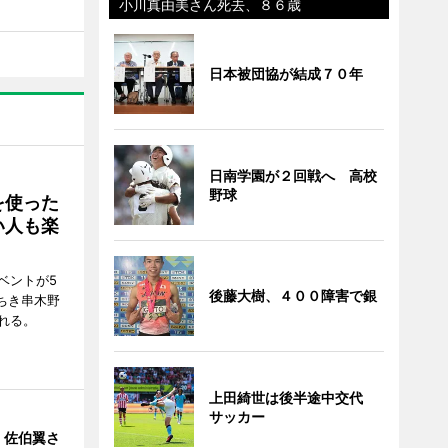
小川真由美さん死去、８６歳
日本被団協が結成７０年
日南学園が２回戦へ 高校
野球
を使った
い人も楽
ベントが5
後藤大樹、４００障害で銀
ちき串木野
れる。
上田綺世は後半途中交代
サッカー
・佐伯翼さ