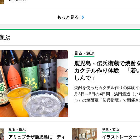
もっと見る
遊ぶ
見る・遊ぶ
鹿児島・伝兵衛蔵で焼酎
カクテル作り体験 「若
しんで」
焼酎を使ったカクテル作りの体験イ
月3日～6日の4日間、浜田酒造（い
市）の焼酎蔵「伝兵衛蔵」で開催さ
見る・遊ぶ
見る・遊ぶ
アミュプラザ鹿児島に「ディ
イラストレーター