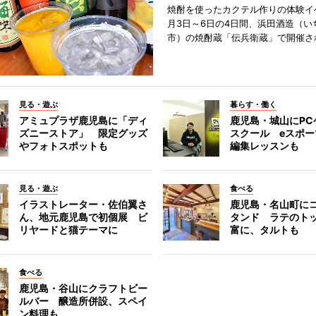
焼酎を使ったカクテル作りの体験イ
月3日～6日の4日間、浜田酒造（い
市）の焼酎蔵「伝兵衛蔵」で開催さ
見る・遊ぶ
暮らす・働く
アミュプラザ鹿児島に「ディ
鹿児島・城山にPC
ズニーストア」 限定グッズ
スクール eスポ
やフォトスポットも
編集レッスンも
見る・遊ぶ
食べる
イラストレーター・佐伯翼さ
鹿児島・名山町に
ん、地元鹿児島で初個展 ビ
タンド ラテのト
リヤードと猫テーマに
富に、タルトも
食べる
鹿児島・谷山にクラフトビー
ルバー 醸造所併設、スペイ
ン料理も