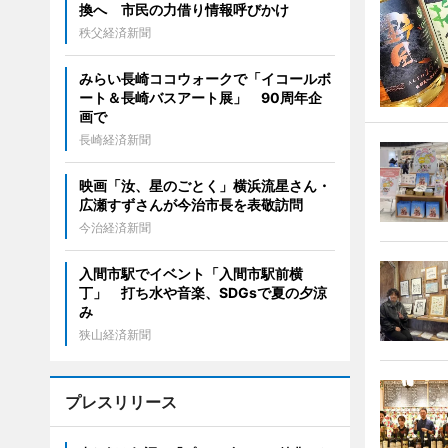
換へ 市民の力借り情報呼びかけ
秩父経済新聞
みらい長崎ココウォークで「イコールボ
ート＆長崎バスアート展」 90周年企
画で
長崎経済新聞
映画「汝、星のごとく」横浜流星さん・
広瀬すずさんが今治市長を表敬訪問
今治経済新聞
入間市駅でイベント「入間市駅前横
丁」 打ち水や音楽、SDGsで夏の夕涼
み
狭山経済新聞
プレスリリース