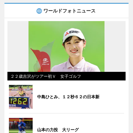
ワールドフォトニュース
２２歳吉沢がツアー初Ｖ 女子ゴルフ
中島ひとみ、１２秒６２の日本新
山本の力投 大リーグ