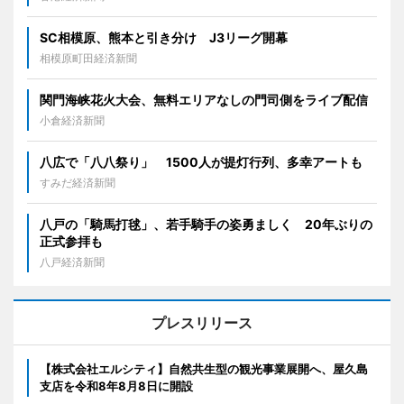
SC相模原、熊本と引き分け J3リーグ開幕
相模原町田経済新聞
関門海峡花火大会、無料エリアなしの門司側をライブ配信
小倉経済新聞
八広で「八八祭り」 1500人が提灯行列、多幸アートも
すみだ経済新聞
八戸の「騎馬打毬」、若手騎手の姿勇ましく 20年ぶりの
正式参拝も
八戸経済新聞
プレスリリース
【株式会社エルシティ】自然共生型の観光事業展開へ、屋久島
支店を令和8年8月8日に開設