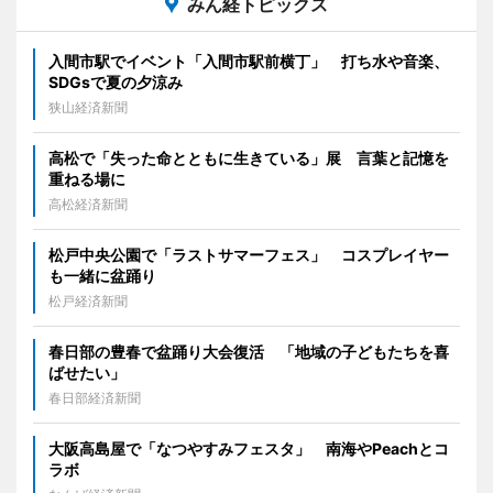
みん経トピックス
入間市駅でイベント「入間市駅前横丁」 打ち水や音楽、
SDGsで夏の夕涼み
狭山経済新聞
高松で「失った命とともに生きている」展 言葉と記憶を
重ねる場に
高松経済新聞
松戸中央公園で「ラストサマーフェス」 コスプレイヤー
も一緒に盆踊り
松戸経済新聞
春日部の豊春で盆踊り大会復活 「地域の子どもたちを喜
ばせたい」
春日部経済新聞
大阪高島屋で「なつやすみフェスタ」 南海やPeachとコ
ラボ