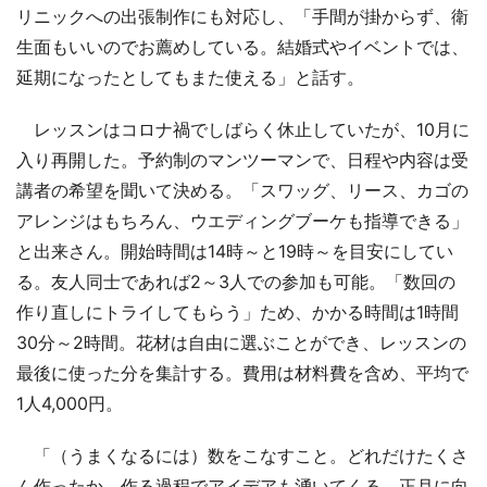
リニックへの出張制作にも対応し、「手間が掛からず、衛
生面もいいのでお薦めしている。結婚式やイベントでは、
延期になったとしてもまた使える」と話す。
レッスンはコロナ禍でしばらく休止していたが、10月に
入り再開した。予約制のマンツーマンで、日程や内容は受
講者の希望を聞いて決める。「スワッグ、リース、カゴの
アレンジはもちろん、ウエディングブーケも指導できる」
と出来さん。開始時間は14時～と19時～を目安にしてい
る。友人同士であれば2～3人での参加も可能。「数回の
作り直しにトライしてもらう」ため、かかる時間は1時間
30分～2時間。花材は自由に選ぶことができ、レッスンの
最後に使った分を集計する。費用は材料費を含め、平均で
1人4,000円。
「（うまくなるには）数をこなすこと。どれだけたくさ
ん作ったか、作る過程でアイデアも湧いてくる。正月に向