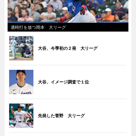
適時打を放つ岡本 大リーグ
大谷、今季初の２発 大リーグ
大谷、イメージ調査で１位
先発した菅野 大リーグ