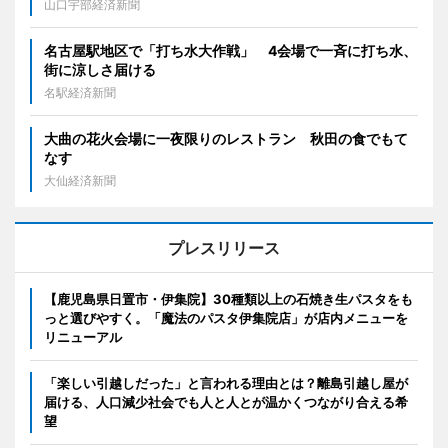
山口宇部経済新聞
名古屋駅地区で「打ち水大作戦」 4会場で一斉に打ち水、
街に涼しさ届ける
名駅経済新聞
大曲の花火会場に一夜限りのレストラン 秋田の食でもて
なす
大仙経済新聞
プレスリリース
【鹿児島県日置市・伊集院】30種類以上の石焼き生パスタをも
っと選びやすく。「魔法のパスタ伊集院店」が店内メニューを
リニューアル
「楽しい引越しだった」と言われる理由とは？離島引越し屋が
届ける、人口減少社会でも人と人とが温かくつながり合える希
望