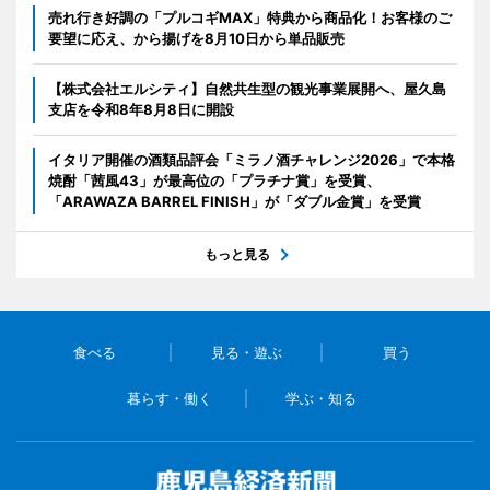
売れ行き好調の「プルコギMAX」特典から商品化！お客様のご
要望に応え、から揚げを8月10日から単品販売
【株式会社エルシティ】自然共生型の観光事業展開へ、屋久島
支店を令和8年8月8日に開設
イタリア開催の酒類品評会「ミラノ酒チャレンジ2026」で本格
焼酎「茜風43」が最高位の「プラチナ賞」を受賞、
「ARAWAZA BARREL FINISH」が「ダブル金賞」を受賞
もっと見る
食べる
見る・遊ぶ
買う
暮らす・働く
学ぶ・知る