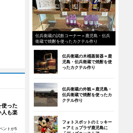
伝兵衛蔵の試飲コーナー＝鹿児島・伝兵
衛蔵で焼酎を使ったカクテル作り
伝兵衛蔵の木桶蒸留器＝鹿
児島・伝兵衛蔵で焼酎を使
ったカクテル作り
伝兵衛蔵の外観＝鹿児島・
伝兵衛蔵で焼酎を使ったカ
クテル作り
を使った
い人も楽
フォトスポットのミッキー
＝アミュプラザ鹿児島に
ベントが5