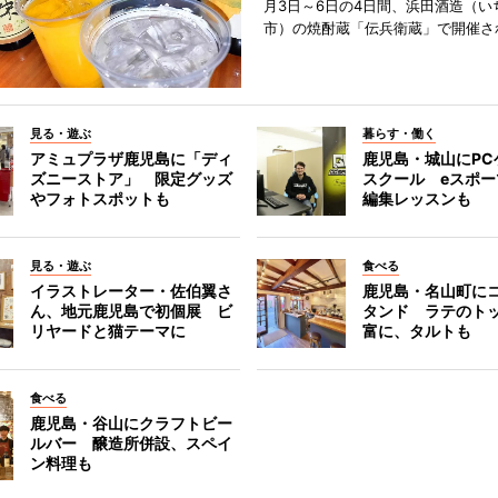
月3日～6日の4日間、浜田酒造（い
市）の焼酎蔵「伝兵衛蔵」で開催さ
見る・遊ぶ
暮らす・働く
アミュプラザ鹿児島に「ディ
鹿児島・城山にPC
ズニーストア」 限定グッズ
スクール eスポ
やフォトスポットも
編集レッスンも
見る・遊ぶ
食べる
イラストレーター・佐伯翼さ
鹿児島・名山町に
ん、地元鹿児島で初個展 ビ
タンド ラテのト
リヤードと猫テーマに
富に、タルトも
食べる
鹿児島・谷山にクラフトビー
ルバー 醸造所併設、スペイ
ン料理も