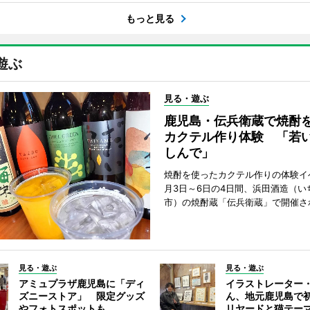
もっと見る
遊ぶ
見る・遊ぶ
鹿児島・伝兵衛蔵で焼酎
カクテル作り体験 「若
しんで」
焼酎を使ったカクテル作りの体験イ
月3日～6日の4日間、浜田酒造（い
市）の焼酎蔵「伝兵衛蔵」で開催さ
見る・遊ぶ
見る・遊ぶ
アミュプラザ鹿児島に「ディ
イラストレーター
ズニーストア」 限定グッズ
ん、地元鹿児島で
やフォトスポットも
リヤードと猫テー