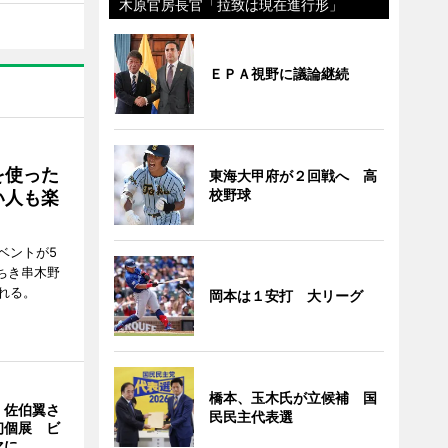
木原官房長官「拉致は現在進行形」
ＥＰＡ視野に議論継続
を使った
東海大甲府が２回戦へ 高
校野球
い人も楽
ベントが5
ちき串木野
れる。
岡本は１安打 大リーグ
橋本、玉木氏が立候補 国
・佐伯翼さ
民民主代表選
初個展 ビ
マに