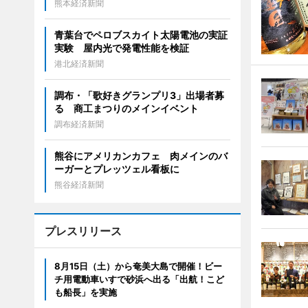
熊本経済新聞
青葉台でペロブスカイト太陽電池の実証
実験 屋内光で発電性能を検証
港北経済新聞
調布・「歌好きグランプリ3」出場者募
る 商工まつりのメインイベント
調布経済新聞
熊谷にアメリカンカフェ 肉メインのバ
ーガーとプレッツェル看板に
熊谷経済新聞
プレスリリース
8月15日（土）から奄美大島で開催！ビー
チ用電動車いすで砂浜へ出る「出航！こど
も船長」を実施