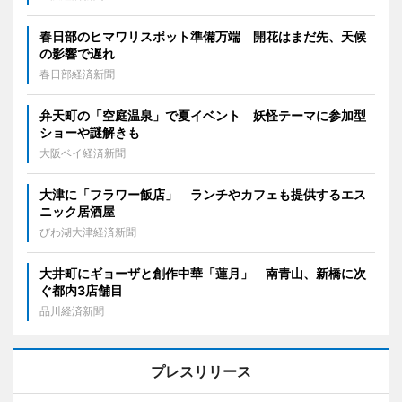
春日部のヒマワリスポット準備万端 開花はまだ先、天候
の影響で遅れ
春日部経済新聞
弁天町の「空庭温泉」で夏イベント 妖怪テーマに参加型
ショーや謎解きも
大阪ベイ経済新聞
大津に「フラワー飯店」 ランチやカフェも提供するエス
ニック居酒屋
びわ湖大津経済新聞
大井町にギョーザと創作中華「蓮月」 南青山、新橋に次
ぐ都内3店舗目
品川経済新聞
プレスリリース