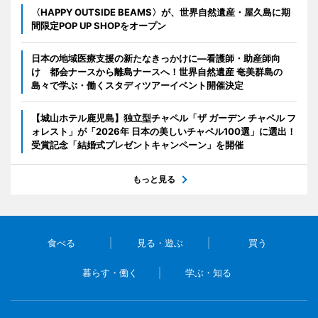
〈HAPPY OUTSIDE BEAMS〉が、世界自然遺産・屋久島に期
間限定POP UP SHOPをオープン
日本の地域医療支援の新たなきっかけに―看護師・助産師向
け 都会ナースから離島ナースへ！世界自然遺産 奄美群島の
島々で学ぶ・働くスタディツアーイベント開催決定
【城山ホテル鹿児島】独立型チャペル「ザ ガーデン チャペル フ
ォレスト」が「2026年 日本の美しいチャペル100選」に選出！
受賞記念「結婚式プレゼントキャンペーン」を開催
もっと見る
食べる
見る・遊ぶ
買う
暮らす・働く
学ぶ・知る