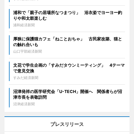
浦和で「親子の居場所なつまつり」 浴衣姿でヨーヨー釣
りや和太鼓楽しむ
浦和経済新聞
厚狭に保護猫カフェ「ねことおちゃ」 古民家改築、猫と
の触れ合いも
山口宇部経済新聞
文花で学生企画の「すみだタウンミーティング」 4テーマ
で意見交換
すみだ経済新聞
沼津発祥の医学研究会「U-TECH」開催へ 関係者らが沼
津市長を表敬訪問
沼津経済新聞
プレスリリース