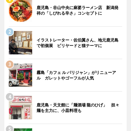
鹿児島・谷山中央に麻婆ラーメン店 新潟発
祥の「しびれる辛さ」コンセプトに
イラストレーター・佐伯翼さん、地元鹿児島
で初個展 ビリヤードと猫テーマに
霧島「カフェ ル パリジャン」がリニューア
ル ガレットやゴーフルが人気
鹿児島・天文館に「麺酒場 龍のひげ」 担々
麺を主力に、小皿料理も